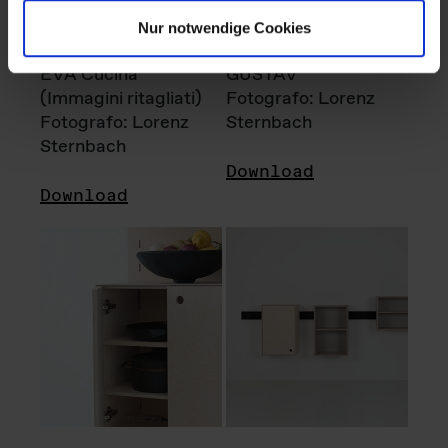
Nur notwendige Cookies
EVA Cucina
GUSTAV
(Immagini ritagliati)
Fotografo: Lorenz
Fotografo: Lorenz
Sternbach
Sternbach
Download
Download