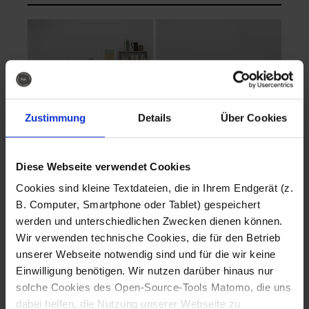
Zustimmung
Details
Über Cookies
Diese Webseite verwendet Cookies
EVA Cucina
EMMA + DANIEL
Cookies sind kleine Textdateien, die in Ihrem Endgerät (z.
Fotografo: Lorenz
Fotografo: Lorenz
B. Computer, Smartphone oder Tablet) gespeichert
Sternbach
Sternbach
werden und unterschiedlichen Zwecken dienen können.
Wir verwenden technische Cookies, die für den Betrieb
Download
Download
unserer Webseite notwendig sind und für die wir keine
Einwilligung benötigen. Wir nutzen darüber hinaus nur
solche Cookies des Open-Source-Tools Matomo, die uns
dabei helfen, die Nutzung unserer Webseite zu