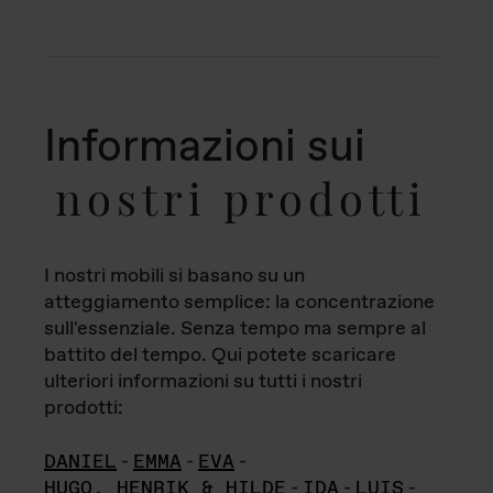
Informazioni sui
nostri prodotti
I nostri mobili si basano su un
atteggiamento semplice: la concentrazione
sull'essenziale. Senza tempo ma sempre al
battito del tempo. Qui potete scaricare
ulteriori informazioni su tutti i nostri
prodotti:
DANIEL
-
EMMA
-
EVA
-
HUGO, HENRIK & HILDE
-
IDA
-
LUIS
-