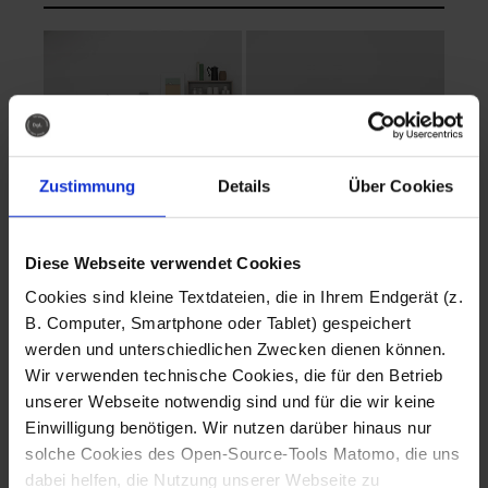
Zustimmung
Details
Über Cookies
Diese Webseite verwendet Cookies
EVA Cucina
EMMA + DANIEL
Cookies sind kleine Textdateien, die in Ihrem Endgerät (z.
Fotografo: Lorenz
Fotografo: Lorenz
B. Computer, Smartphone oder Tablet) gespeichert
Sternbach
Sternbach
werden und unterschiedlichen Zwecken dienen können.
Wir verwenden technische Cookies, die für den Betrieb
Download
Download
unserer Webseite notwendig sind und für die wir keine
Einwilligung benötigen. Wir nutzen darüber hinaus nur
solche Cookies des Open-Source-Tools Matomo, die uns
dabei helfen, die Nutzung unserer Webseite zu