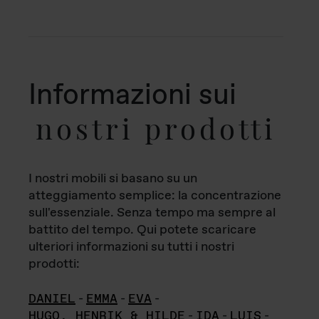
Informazioni sui
nostri prodotti
I nostri mobili si basano su un
atteggiamento semplice: la concentrazione
sull'essenziale. Senza tempo ma sempre al
battito del tempo. Qui potete scaricare
ulteriori informazioni su tutti i nostri
prodotti:
DANIEL
-
EMMA
-
EVA
-
HUGO, HENRIK & HILDE
-
IDA
-
LUIS
-