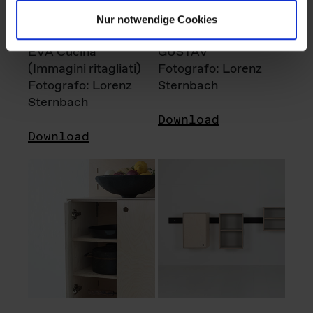
Nur notwendige Cookies
EVA Cucina
GUSTAV
(Immagini ritagliati)
Fotografo: Lorenz
Fotografo: Lorenz
Sternbach
Sternbach
Download
Download