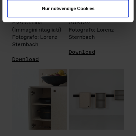
Nur notwendige Cookies
EVA Cucina
GUSTAV
(Immagini ritagliati)
Fotografo: Lorenz
Fotografo: Lorenz
Sternbach
Sternbach
Download
Download