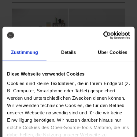
Zustimmung
Details
Über Cookies
Diese Webseite verwendet Cookies
EVA Cucina
EMMA + DANIEL
Cookies sind kleine Textdateien, die in Ihrem Endgerät (z.
Fotografo: Lorenz
Fotografo: Lorenz
B. Computer, Smartphone oder Tablet) gespeichert
Sternbach
Sternbach
werden und unterschiedlichen Zwecken dienen können.
Wir verwenden technische Cookies, die für den Betrieb
Download
Download
unserer Webseite notwendig sind und für die wir keine
Einwilligung benötigen. Wir nutzen darüber hinaus nur
solche Cookies des Open-Source-Tools Matomo, die uns
dabei helfen, die Nutzung unserer Webseite zu