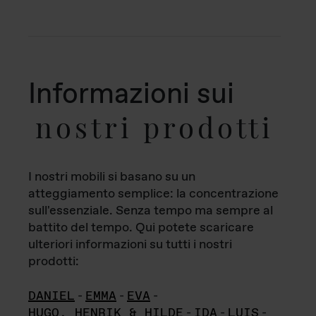
Informazioni sui
nostri prodotti
I nostri mobili si basano su un
atteggiamento semplice: la concentrazione
sull'essenziale. Senza tempo ma sempre al
battito del tempo. Qui potete scaricare
ulteriori informazioni su tutti i nostri
prodotti:
DANIEL
-
EMMA
-
EVA
-
HUGO, HENRIK & HILDE
-
IDA
-
LUIS
-