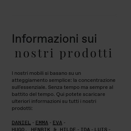
Informazioni sui
nostri prodotti
I nostri mobili si basano su un
atteggiamento semplice: la concentrazione
sull'essenziale. Senza tempo ma sempre al
battito del tempo. Qui potete scaricare
ulteriori informazioni su tutti i nostri
prodotti:
DANIEL
-
EMMA
-
EVA
-
HUGO, HENRIK & HILDE
-
IDA
-
LUIS
-