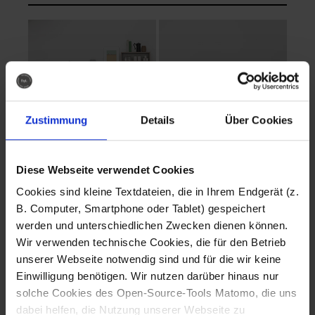
Zustimmung
Details
Über Cookies
Diese Webseite verwendet Cookies
EVA Cucina
EMMA + DANIEL
Cookies sind kleine Textdateien, die in Ihrem Endgerät (z.
Fotografo: Lorenz
Fotografo: Lorenz
B. Computer, Smartphone oder Tablet) gespeichert
Sternbach
Sternbach
werden und unterschiedlichen Zwecken dienen können.
Wir verwenden technische Cookies, die für den Betrieb
Download
Download
unserer Webseite notwendig sind und für die wir keine
Einwilligung benötigen. Wir nutzen darüber hinaus nur
solche Cookies des Open-Source-Tools Matomo, die uns
dabei helfen, die Nutzung unserer Webseite zu