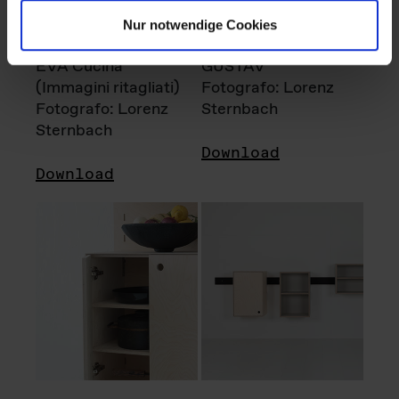
Nur notwendige Cookies
EVA Cucina
GUSTAV
(Immagini ritagliati)
Fotografo: Lorenz
Fotografo: Lorenz
Sternbach
Sternbach
Download
Download