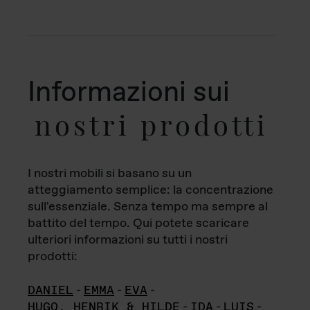
Informazioni sui
nostri prodotti
I nostri mobili si basano su un
atteggiamento semplice: la concentrazione
sull'essenziale. Senza tempo ma sempre al
battito del tempo. Qui potete scaricare
ulteriori informazioni su tutti i nostri
prodotti:
DANIEL
-
EMMA
-
EVA
-
HUGO, HENRIK & HILDE
-
IDA
-
LUIS
-