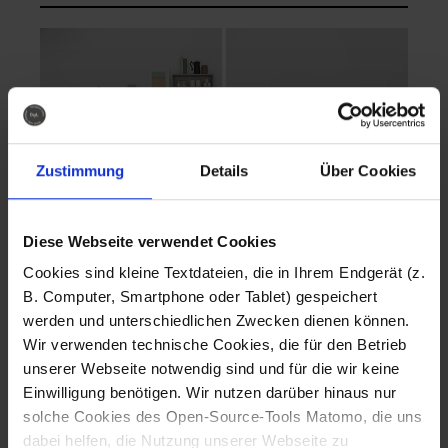
Zustimmung
Details
Über Cookies
Diese Webseite verwendet Cookies
EVA Cucina
EMMA + DANIEL
Cookies sind kleine Textdateien, die in Ihrem Endgerät (z.
Fotografo: Lorenz
Fotografo: Lorenz
B. Computer, Smartphone oder Tablet) gespeichert
Sternbach
Sternbach
werden und unterschiedlichen Zwecken dienen können.
Wir verwenden technische Cookies, die für den Betrieb
Download
Download
unserer Webseite notwendig sind und für die wir keine
Einwilligung benötigen. Wir nutzen darüber hinaus nur
solche Cookies des Open-Source-Tools Matomo, die uns
dabei helfen, die Nutzung unserer Webseite zu