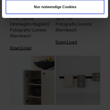
Nur notwendige Cookies
EVA Cucina
GUSTAV
(Immagini ritagliati)
Fotografo: Lorenz
Fotografo: Lorenz
Sternbach
Sternbach
Download
Download