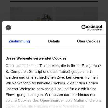
Zustimmung
Details
Über Cookies
Diese Webseite verwendet Cookies
EVA Cucina
EMMA + DANIEL
Cookies sind kleine Textdateien, die in Ihrem Endgerät (z.
Fotografo: Lorenz
Fotografo: Lorenz
B. Computer, Smartphone oder Tablet) gespeichert
Sternbach
Sternbach
werden und unterschiedlichen Zwecken dienen können.
Wir verwenden technische Cookies, die für den Betrieb
Download
Download
unserer Webseite notwendig sind und für die wir keine
Einwilligung benötigen. Wir nutzen darüber hinaus nur
solche Cookies des Open-Source-Tools Matomo, die uns
dabei helfen, die Nutzung unserer Webseite zu