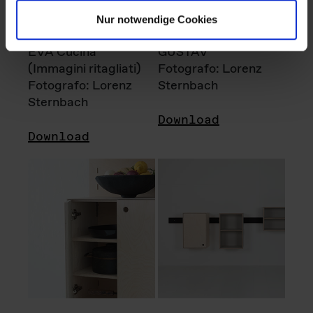
Nur notwendige Cookies
EVA Cucina
GUSTAV
(Immagini ritagliati)
Fotografo: Lorenz
Fotografo: Lorenz
Sternbach
Sternbach
Download
Download