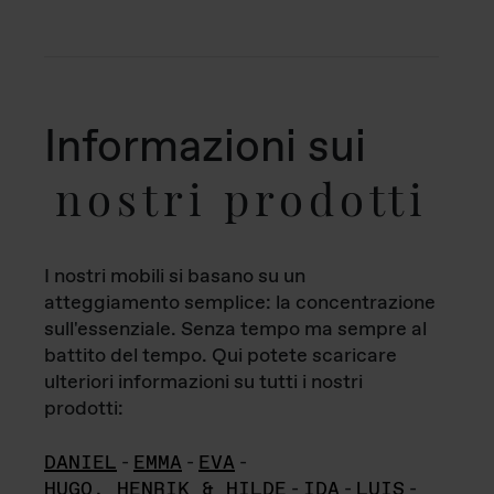
Informazioni sui
nostri prodotti
I nostri mobili si basano su un
atteggiamento semplice: la concentrazione
sull'essenziale. Senza tempo ma sempre al
battito del tempo. Qui potete scaricare
ulteriori informazioni su tutti i nostri
prodotti:
DANIEL
-
EMMA
-
EVA
-
HUGO, HENRIK & HILDE
-
IDA
-
LUIS
-