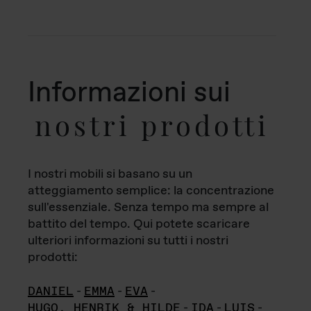
Informazioni sui
nostri prodotti
I nostri mobili si basano su un
atteggiamento semplice: la concentrazione
sull'essenziale. Senza tempo ma sempre al
battito del tempo. Qui potete scaricare
ulteriori informazioni su tutti i nostri
prodotti:
DANIEL
-
EMMA
-
EVA
-
HUGO, HENRIK & HILDE
-
IDA
-
LUIS
-