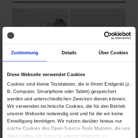
Zustimmung
Details
Über Cookies
Diese Webseite verwendet Cookies
EVA Cucina
EMMA + DANIEL
Cookies sind kleine Textdateien, die in Ihrem Endgerät (z.
Fotografo: Lorenz
Fotografo: Lorenz
B. Computer, Smartphone oder Tablet) gespeichert
Sternbach
Sternbach
werden und unterschiedlichen Zwecken dienen können.
Wir verwenden technische Cookies, die für den Betrieb
Download
Download
unserer Webseite notwendig sind und für die wir keine
Einwilligung benötigen. Wir nutzen darüber hinaus nur
solche Cookies des Open-Source-Tools Matomo, die uns
dabei helfen, die Nutzung unserer Webseite zu