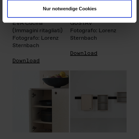
Nur notwendige Cookies
EVA Cucina
GUSTAV
(Immagini ritagliati)
Fotografo: Lorenz
Fotografo: Lorenz
Sternbach
Sternbach
Download
Download