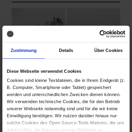
Zustimmung
Details
Über Cookies
Diese Webseite verwendet Cookies
EVA Cucina
EMMA + DANIEL
Cookies sind kleine Textdateien, die in Ihrem Endgerät (z.
Fotografo: Lorenz
Fotografo: Lorenz
B. Computer, Smartphone oder Tablet) gespeichert
Sternbach
Sternbach
werden und unterschiedlichen Zwecken dienen können.
Wir verwenden technische Cookies, die für den Betrieb
Download
Download
unserer Webseite notwendig sind und für die wir keine
Einwilligung benötigen. Wir nutzen darüber hinaus nur
solche Cookies des Open-Source-Tools Matomo, die uns
dabei helfen, die Nutzung unserer Webseite zu