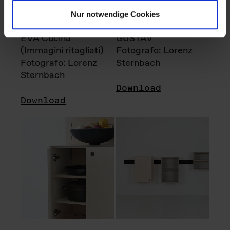
Nur notwendige Cookies
EVA Cucina
GUSTAV
(Immagini ritagliati)
Fotografo: Lorenz
Fotografo: Lorenz
Sternbach
Sternbach
Download
Download