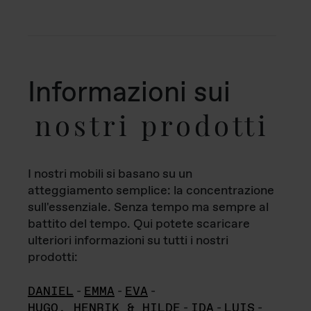
Informazioni sui
nostri prodotti
I nostri mobili si basano su un
atteggiamento semplice: la concentrazione
sull'essenziale. Senza tempo ma sempre al
battito del tempo. Qui potete scaricare
ulteriori informazioni su tutti i nostri
prodotti:
DANIEL
-
EMMA
-
EVA
-
HUGO, HENRIK & HILDE
-
IDA
-
LUIS
-