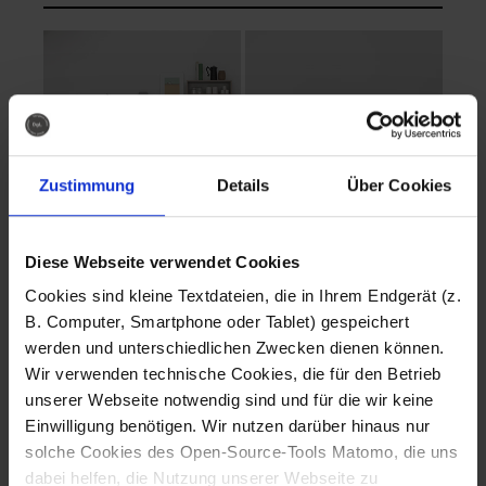
Zustimmung
Details
Über Cookies
Diese Webseite verwendet Cookies
EVA Cucina
EMMA + DANIEL
Cookies sind kleine Textdateien, die in Ihrem Endgerät (z.
Fotografo: Lorenz
Fotografo: Lorenz
B. Computer, Smartphone oder Tablet) gespeichert
Sternbach
Sternbach
werden und unterschiedlichen Zwecken dienen können.
Wir verwenden technische Cookies, die für den Betrieb
Download
Download
unserer Webseite notwendig sind und für die wir keine
Einwilligung benötigen. Wir nutzen darüber hinaus nur
solche Cookies des Open-Source-Tools Matomo, die uns
dabei helfen, die Nutzung unserer Webseite zu