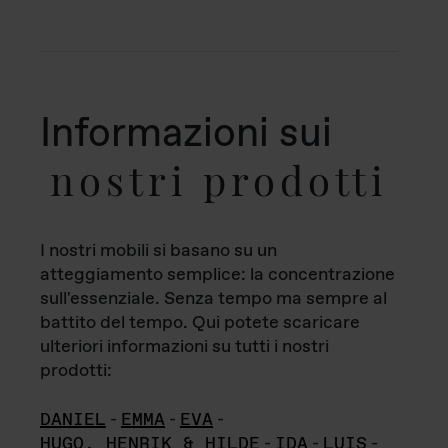
Informazioni sui
nostri prodotti
I nostri mobili si basano su un
atteggiamento semplice: la concentrazione
sull'essenziale. Senza tempo ma sempre al
battito del tempo. Qui potete scaricare
ulteriori informazioni su tutti i nostri
prodotti:
DANIEL
-
EMMA
-
EVA
-
HUGO, HENRIK & HILDE
-
IDA
-
LUIS
-