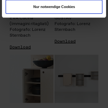
Nur notwendige Cookies
EVA Cucina
GUSTAV
(Immagini ritagliati)
Fotografo: Lorenz
Fotografo: Lorenz
Sternbach
Sternbach
Download
Download