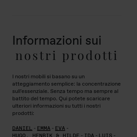
Informazioni sui
nostri prodotti
I nostri mobili si basano su un
atteggiamento semplice: la concentrazione
sull'essenziale. Senza tempo ma sempre al
battito del tempo. Qui potete scaricare
ulteriori informazioni su tutti i nostri
prodotti:
DANIEL
-
EMMA
-
EVA
-
HUGO, HENRIK & HILDE
-
IDA
-
LUIS
-