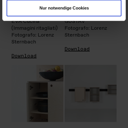
Nur notwendige Cookies
EVA Cucina
GUSTAV
(Immagini ritagliati)
Fotografo: Lorenz
Fotografo: Lorenz
Sternbach
Sternbach
Download
Download