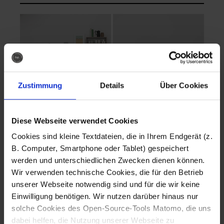
Zustimmung
Details
Über Cookies
Diese Webseite verwendet Cookies
EVA Cucina
EMMA + DANIEL
Cookies sind kleine Textdateien, die in Ihrem Endgerät (z.
Fotografo: Lorenz
Fotografo: Lorenz
B. Computer, Smartphone oder Tablet) gespeichert
Sternbach
Sternbach
werden und unterschiedlichen Zwecken dienen können.
Wir verwenden technische Cookies, die für den Betrieb
Download
Download
unserer Webseite notwendig sind und für die wir keine
Einwilligung benötigen. Wir nutzen darüber hinaus nur
solche Cookies des Open-Source-Tools Matomo, die uns
dabei helfen, die Nutzung unserer Webseite zu