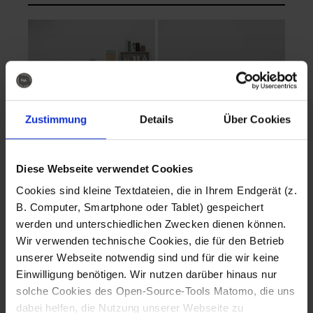
Zustimmung
Details
Über Cookies
Diese Webseite verwendet Cookies
EVA Cucina
EMMA + DANIEL
Cookies sind kleine Textdateien, die in Ihrem Endgerät (z.
Fotografo: Lorenz
Fotografo: Lorenz
B. Computer, Smartphone oder Tablet) gespeichert
Sternbach
Sternbach
werden und unterschiedlichen Zwecken dienen können.
Wir verwenden technische Cookies, die für den Betrieb
Download
Download
unserer Webseite notwendig sind und für die wir keine
Einwilligung benötigen. Wir nutzen darüber hinaus nur
solche Cookies des Open-Source-Tools Matomo, die uns
dabei helfen, die Nutzung unserer Webseite zu