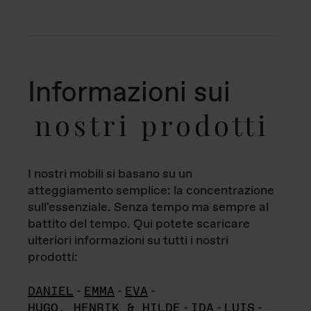
Informazioni sui
nostri prodotti
I nostri mobili si basano su un
atteggiamento semplice: la concentrazione
sull'essenziale. Senza tempo ma sempre al
battito del tempo. Qui potete scaricare
ulteriori informazioni su tutti i nostri
prodotti:
DANIEL
-
EMMA
-
EVA
-
HUGO, HENRIK & HILDE
-
IDA
-
LUIS
-