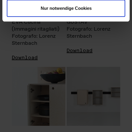
Nur notwendige Cookies
EVA Cucina
GUSTAV
(Immagini ritagliati)
Fotografo: Lorenz
Fotografo: Lorenz
Sternbach
Sternbach
Download
Download