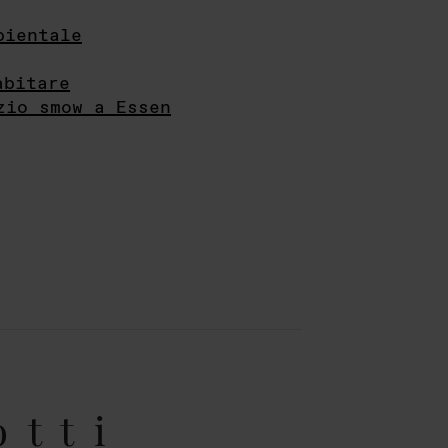
bientale
abitare
zio smow a Essen
otti