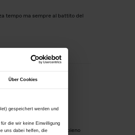
nza tempo ma sempre al battito del
Über Cookies
agini
blet) gespeichert werden und
ür die wir keine Einwilligung
Leben
GmbH e rimangono in pieno
 uns dabei helfen, die