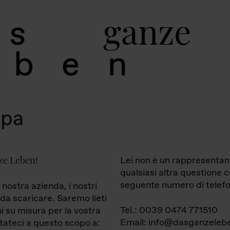
g
a
n
z
e
s
b
e
n
mpa
ze Leben
Lei non è un rappresentan
!
qualsiasi altra questione 
seguente numero di telefo
 nostra azienda, i nostri
da scaricare. Saremo lieti
Tel.: 0039 0474 771510
ni su misura per la vostra
Email: info@dasganzelebe
tateci a questo scopo a: