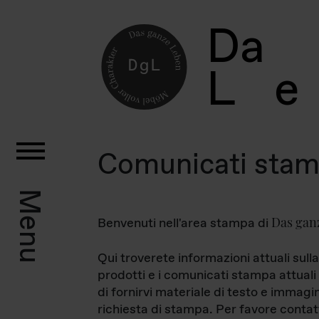
D
a
L
e
Comunicati sta
Menu
Das gan
Benvenuti nell'area stampa di
Qui troverete informazioni attuali sulla
prodotti e i comunicati stampa attuali 
di fornirvi materiale di testo e immagi
richiesta di stampa. Per favore contat