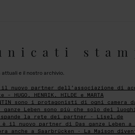
unicati stam
ttuali e il nostro archivio.
 il nuovo partner dell’associazione di ac
te – HUGO, HENRIK, HILDE e MARTA
NTIN sono i protagonisti di ogni camera d
s ganze Leben sono più che solo dei luogh
espande la rete dei partner - Lisel.de
 è il nuovo partner di Das ganze Leben a 
ora anche a Saarbrücken - La Maison diven