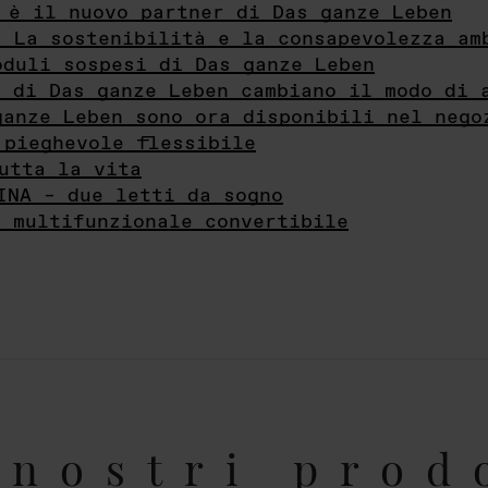
 è il nuovo partner di Das ganze Leben
- La sostenibilità e la consapevolezza am
oduli sospesi di Das ganze Leben
i di Das ganze Leben cambiano il modo di 
ganze Leben sono ora disponibili nel nego
 pieghevole flessibile
utta la vita
INA – due letti da sogno
e multifunzionale convertibile
nostri prod