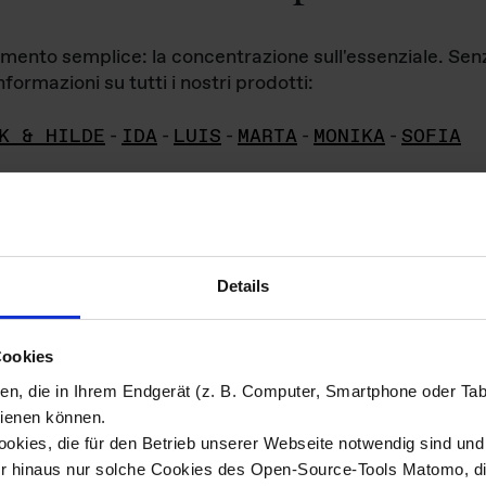
iamento semplice: la concentrazione sull'essenziale. Se
formazioni su tutti i nostri prodotti:
K & HILDE
-
IDA
-
LUIS
-
MARTA
-
MONIKA
-
SOFIA
Details
hivio di imm
Cookies
ien, die in Ihrem Endgerät (z. B. Computer, Smartphone oder Ta
ini!
ienen können.
kies, die für den Betrieb unserer Webseite notwendig sind und f
Das ganze 
re del materiale fotografico sono detenuti da
er hinaus nur solche Cookies des Open-Source-Tools Matomo, die