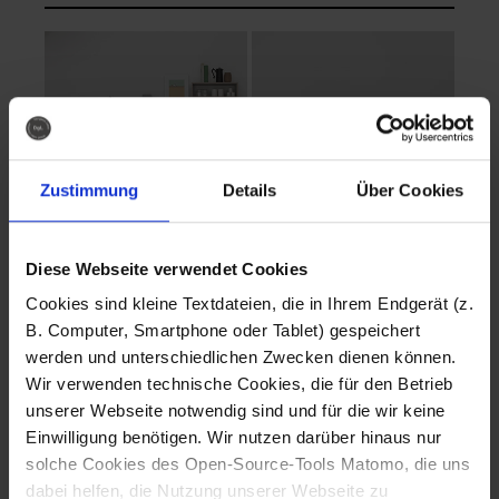
Zustimmung
Details
Über Cookies
Diese Webseite verwendet Cookies
EVA Cucina
EMMA + DANIEL
Cookies sind kleine Textdateien, die in Ihrem Endgerät (z.
Fotografo: Lorenz
Fotografo: Lorenz
B. Computer, Smartphone oder Tablet) gespeichert
Sternbach
Sternbach
werden und unterschiedlichen Zwecken dienen können.
Wir verwenden technische Cookies, die für den Betrieb
Download
Download
unserer Webseite notwendig sind und für die wir keine
Einwilligung benötigen. Wir nutzen darüber hinaus nur
solche Cookies des Open-Source-Tools Matomo, die uns
dabei helfen, die Nutzung unserer Webseite zu