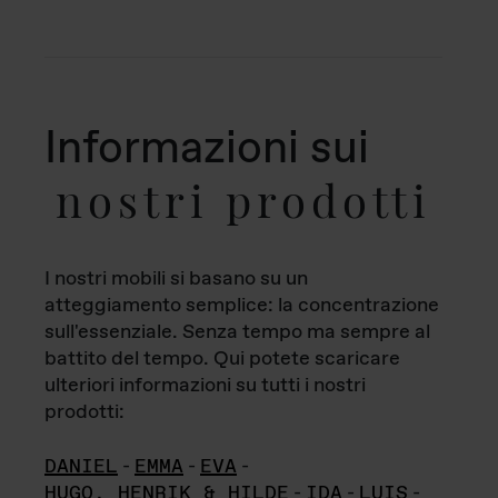
Informazioni sui
nostri prodotti
I nostri mobili si basano su un
atteggiamento semplice: la concentrazione
sull'essenziale. Senza tempo ma sempre al
battito del tempo. Qui potete scaricare
ulteriori informazioni su tutti i nostri
prodotti:
DANIEL
-
EMMA
-
EVA
-
HUGO, HENRIK & HILDE
-
IDA
-
LUIS
-