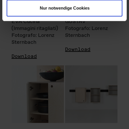
Nur notwendige Cookies
EVA Cucina
GUSTAV
(Immagini ritagliati)
Fotografo: Lorenz
Fotografo: Lorenz
Sternbach
Sternbach
Download
Download