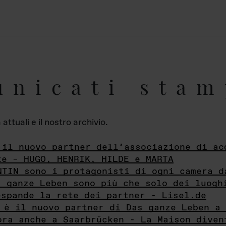
unicati stam
ttuali e il nostro archivio.
 il nuovo partner dell’associazione di ac
te – HUGO, HENRIK, HILDE e MARTA
NTIN sono i protagonisti di ogni camera d
s ganze Leben sono più che solo dei luogh
espande la rete dei partner - Lisel.de
 è il nuovo partner di Das ganze Leben a 
ora anche a Saarbrücken - La Maison diven