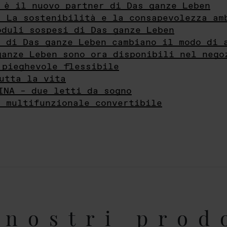
 è il nuovo partner di Das ganze Leben
- La sostenibilità e la consapevolezza am
oduli sospesi di Das ganze Leben
i di Das ganze Leben cambiano il modo di 
ganze Leben sono ora disponibili nel nego
 pieghevole flessibile
utta la vita
INA – due letti da sogno
e multifunzionale convertibile
nostri prod