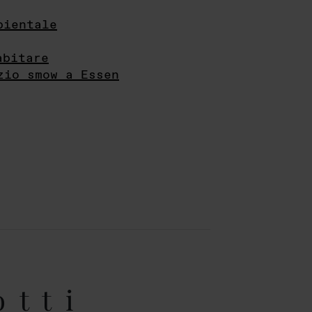
bientale
abitare
zio smow a Essen
otti