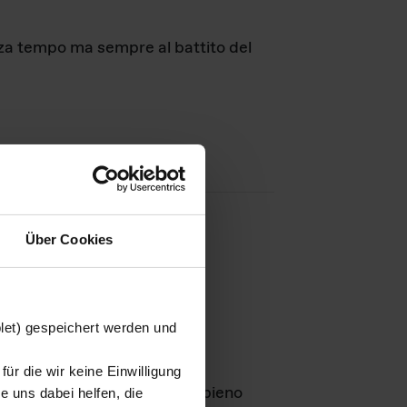
nza tempo ma sempre al battito del
Über Cookies
agini
blet) gespeichert werden und
ür die wir keine Einwilligung
Leben
GmbH e rimangono in pieno
 uns dabei helfen, die