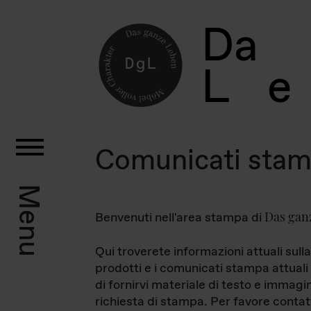
D
a
L
e
Comunicati sta
Menu
Das gan
Benvenuti nell'area stampa di
Qui troverete informazioni attuali sulla
prodotti e i comunicati stampa attuali 
di fornirvi materiale di testo e immagi
richiesta di stampa. Per favore contat