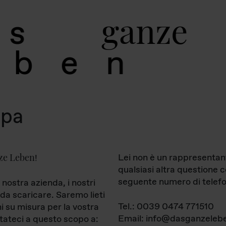
g
a
n
z
e
s
b
e
n
mpa
ze Leben
Lei non è un rappresentan
!
qualsiasi altra questione 
seguente numero di telefo
 nostra azienda, i nostri
da scaricare. Saremo lieti
Tel.: 0039 0474 771510
ni su misura per la vostra
Email: info@dasganzelebe
tateci a questo scopo a: