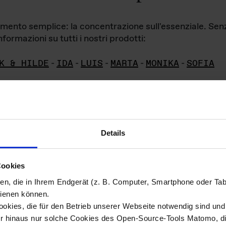
iamento semplice: la concentrazione sull'essenziale. Se
formazioni su tutti i nostri prodotti:
K & HILDE
-
IDA
-
LUIS
-
MARTA
-
MONIKA
-
SOFIA
Details
hivio di imm
Cookies
ien, die in Ihrem Endgerät (z. B. Computer, Smartphone oder Ta
ini!
ienen können.
kies, die für den Betrieb unserer Webseite notwendig sind und f
Das ganze 
re del materiale fotografico sono detenuti da
er hinaus nur solche Cookies des Open-Source-Tools Matomo, die