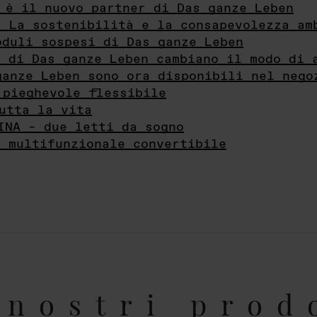
 è il nuovo partner di Das ganze Leben
- La sostenibilità e la consapevolezza am
oduli sospesi di Das ganze Leben
i di Das ganze Leben cambiano il modo di 
ganze Leben sono ora disponibili nel nego
 pieghevole flessibile
utta la vita
INA – due letti da sogno
e multifunzionale convertibile
nostri prod