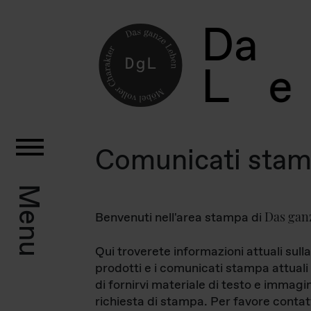
D
a
L
e
Comunicati sta
Menu
Das gan
Benvenuti nell'area stampa di
Qui troverete informazioni attuali sulla
prodotti e i comunicati stampa attuali 
di fornirvi materiale di testo e immagi
richiesta di stampa. Per favore contat