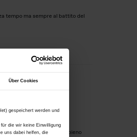
nza tempo ma sempre al battito del
Über Cookies
agini
blet) gespeichert werden und
ür die wir keine Einwilligung
Leben
GmbH e rimangono in pieno
 uns dabei helfen, die