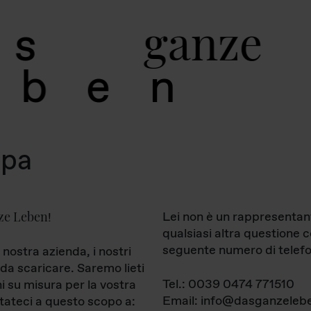
g
a
n
z
e
s
b
e
n
mpa
ze Leben
Lei non è un rappresentan
!
qualsiasi altra questione 
seguente numero di telefo
 nostra azienda, i nostri
da scaricare. Saremo lieti
Tel.: 0039 0474 771510
ni su misura per la vostra
Email: info@dasganzelebe
tateci a questo scopo a: