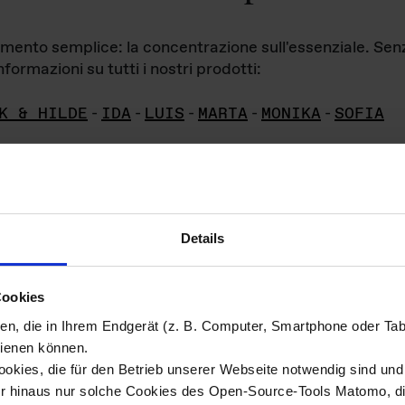
iamento semplice: la concentrazione sull'essenziale. Se
formazioni su tutti i nostri prodotti:
K & HILDE
-
IDA
-
LUIS
-
MARTA
-
MONIKA
-
SOFIA
Details
hivio di imm
Cookies
ien, die in Ihrem Endgerät (z. B. Computer, Smartphone oder Ta
ini!
ienen können.
kies, die für den Betrieb unserer Webseite notwendig sind und f
Das ganze 
re del materiale fotografico sono detenuti da
er hinaus nur solche Cookies des Open-Source-Tools Matomo, die