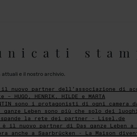
unicati stam
ttuali e il nostro archivio.
 il nuovo partner dell’associazione di ac
te – HUGO, HENRIK, HILDE e MARTA
NTIN sono i protagonisti di ogni camera d
s ganze Leben sono più che solo dei luogh
espande la rete dei partner - Lisel.de
 è il nuovo partner di Das ganze Leben a 
ora anche a Saarbrücken - La Maison diven