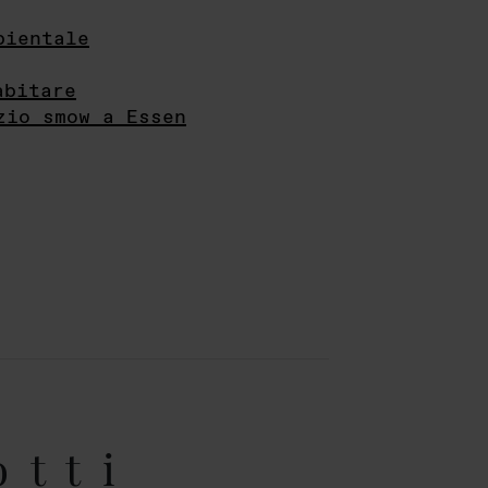
bientale
abitare
zio smow a Essen
otti