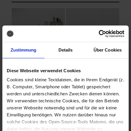
Zustimmung
Details
Über Cookies
Diese Webseite verwendet Cookies
EVA Cucina
EMMA + DANIEL
Cookies sind kleine Textdateien, die in Ihrem Endgerät (z.
Fotografo: Lorenz
Fotografo: Lorenz
B. Computer, Smartphone oder Tablet) gespeichert
Sternbach
Sternbach
werden und unterschiedlichen Zwecken dienen können.
Wir verwenden technische Cookies, die für den Betrieb
Download
Download
unserer Webseite notwendig sind und für die wir keine
Einwilligung benötigen. Wir nutzen darüber hinaus nur
solche Cookies des Open-Source-Tools Matomo, die uns
dabei helfen, die Nutzung unserer Webseite zu