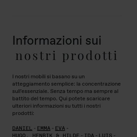
Informazioni sui
nostri prodotti
I nostri mobili si basano su un
atteggiamento semplice: la concentrazione
sull'essenziale. Senza tempo ma sempre al
battito del tempo. Qui potete scaricare
ulteriori informazioni su tutti i nostri
prodotti:
DANIEL
-
EMMA
-
EVA
-
HUGO, HENRIK & HILDE
-
IDA
-
LUIS
-