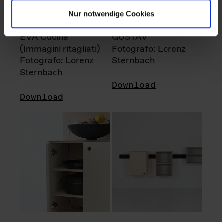
Nur notwendige Cookies
EVA Cucina
GUSTAV
(Immagini ritagliati)
Fotografo: Lorenz
Fotografo: Lorenz
Sternbach
Sternbach
Download
Download