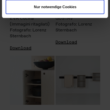
Nur notwendige Cookies
EVA Cucina
GUSTAV
(Immagini ritagliati)
Fotografo: Lorenz
Fotografo: Lorenz
Sternbach
Sternbach
Download
Download