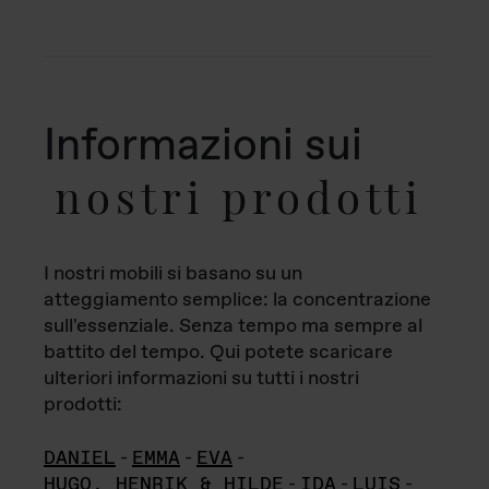
Informazioni sui
nostri prodotti
I nostri mobili si basano su un
atteggiamento semplice: la concentrazione
sull'essenziale. Senza tempo ma sempre al
battito del tempo. Qui potete scaricare
ulteriori informazioni su tutti i nostri
prodotti:
DANIEL
-
EMMA
-
EVA
-
HUGO, HENRIK & HILDE
-
IDA
-
LUIS
-