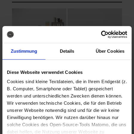
Zustimmung
Details
Über Cookies
Diese Webseite verwendet Cookies
EVA Cucina
EMMA + DANIEL
Cookies sind kleine Textdateien, die in Ihrem Endgerät (z.
Fotografo: Lorenz
Fotografo: Lorenz
B. Computer, Smartphone oder Tablet) gespeichert
Sternbach
Sternbach
werden und unterschiedlichen Zwecken dienen können.
Wir verwenden technische Cookies, die für den Betrieb
Download
Download
unserer Webseite notwendig sind und für die wir keine
Einwilligung benötigen. Wir nutzen darüber hinaus nur
solche Cookies des Open-Source-Tools Matomo, die uns
dabei helfen, die Nutzung unserer Webseite zu