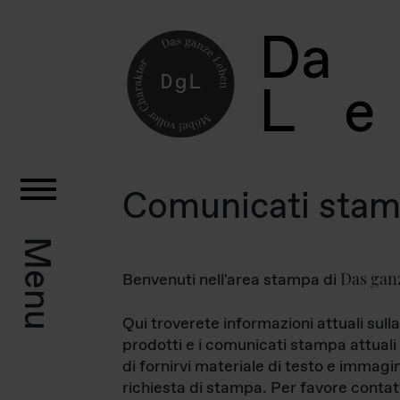
D
a
L
e
Comunicati sta
Menu
Das gan
Benvenuti nell'area stampa di
Qui troverete informazioni attuali sulla
prodotti e i comunicati stampa attuali 
di fornirvi materiale di testo e immagi
richiesta di stampa. Per favore contat