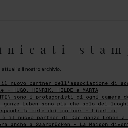
unicati stam
ttuali e il nostro archivio.
 il nuovo partner dell’associazione di ac
te – HUGO, HENRIK, HILDE e MARTA
NTIN sono i protagonisti di ogni camera d
s ganze Leben sono più che solo dei luogh
espande la rete dei partner - Lisel.de
 è il nuovo partner di Das ganze Leben a 
ora anche a Saarbrücken - La Maison diven