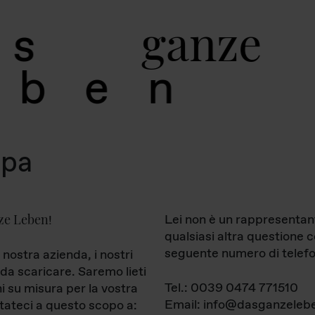
g
a
n
z
e
s
b
e
n
mpa
ze Leben
Lei non è un rappresentan
!
qualsiasi altra questione 
seguente numero di telefo
 nostra azienda, i nostri
da scaricare. Saremo lieti
Tel.: 0039 0474 771510
ni su misura per la vostra
Email: info@dasganzelebe
tateci a questo scopo a: