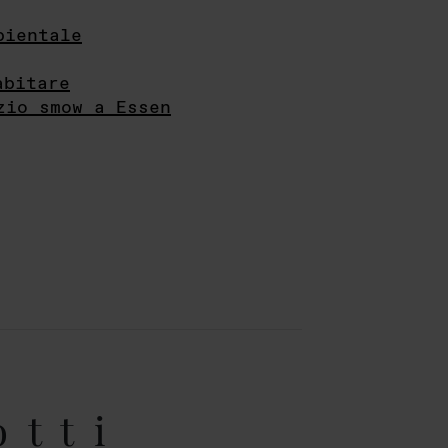
bientale
abitare
zio smow a Essen
otti