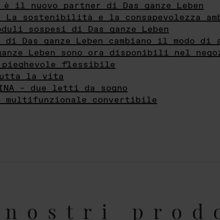
 è il nuovo partner di Das ganze Leben
- La sostenibilità e la consapevolezza am
oduli sospesi di Das ganze Leben
i di Das ganze Leben cambiano il modo di 
ganze Leben sono ora disponibili nel nego
 pieghevole flessibile
utta la vita
INA – due letti da sogno
e multifunzionale convertibile
nostri prod