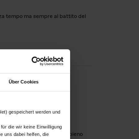
nza tempo ma sempre al battito del
Über Cookies
agini
blet) gespeichert werden und
ür die wir keine Einwilligung
Leben
GmbH e rimangono in pieno
 uns dabei helfen, die