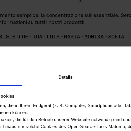
iamento semplice: la concentrazione sull'essenziale. Se
formazioni su tutti i nostri prodotti:
K & HILDE
-
IDA
-
LUIS
-
MARTA
-
MONIKA
-
SOFIA
Details
hivio di imm
Cookies
ien, die in Ihrem Endgerät (z. B. Computer, Smartphone oder Ta
ini!
ienen können.
kies, die für den Betrieb unserer Webseite notwendig sind und f
Das ganze 
re del materiale fotografico sono detenuti da
er hinaus nur solche Cookies des Open-Source-Tools Matomo, die