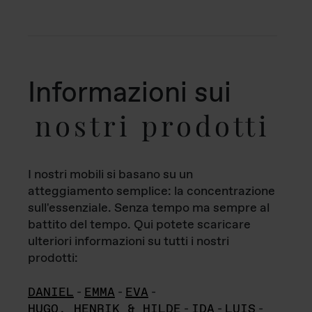
Informazioni sui
nostri prodotti
I nostri mobili si basano su un
atteggiamento semplice: la concentrazione
sull'essenziale. Senza tempo ma sempre al
battito del tempo. Qui potete scaricare
ulteriori informazioni su tutti i nostri
prodotti:
DANIEL
-
EMMA
-
EVA
-
HUGO, HENRIK & HILDE
-
IDA
-
LUIS
-