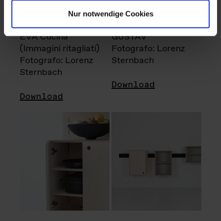
Nur notwendige Cookies
EVA Cucina
GUSTAV
(Immagini ritagliati)
Fotografo: Lorenz
Fotografo: Lorenz
Sternbach
Sternbach
Download
Download