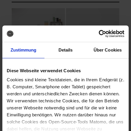
Zustimmung
Details
Über Cookies
Diese Webseite verwendet Cookies
EVA Cucina
EMMA + DANIEL
Cookies sind kleine Textdateien, die in Ihrem Endgerät (z.
Fotografo: Lorenz
Fotografo: Lorenz
B. Computer, Smartphone oder Tablet) gespeichert
Sternbach
Sternbach
werden und unterschiedlichen Zwecken dienen können.
Wir verwenden technische Cookies, die für den Betrieb
Download
Download
unserer Webseite notwendig sind und für die wir keine
Einwilligung benötigen. Wir nutzen darüber hinaus nur
solche Cookies des Open-Source-Tools Matomo, die uns
dabei helfen, die Nutzung unserer Webseite zu