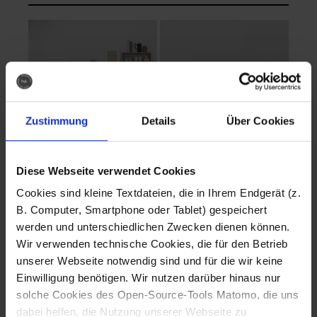
Zustimmung
Details
Über Cookies
Diese Webseite verwendet Cookies
EVA Cucina
EMMA + DANIEL
Cookies sind kleine Textdateien, die in Ihrem Endgerät (z.
Fotografo: Lorenz
Fotografo: Lorenz
B. Computer, Smartphone oder Tablet) gespeichert
Sternbach
Sternbach
werden und unterschiedlichen Zwecken dienen können.
Wir verwenden technische Cookies, die für den Betrieb
Download
Download
unserer Webseite notwendig sind und für die wir keine
Einwilligung benötigen. Wir nutzen darüber hinaus nur
solche Cookies des Open-Source-Tools Matomo, die uns
dabei helfen, die Nutzung unserer Webseite zu