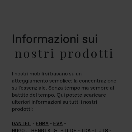
Informazioni sui
nostri prodotti
I nostri mobili si basano su un
atteggiamento semplice: la concentrazione
sull'essenziale. Senza tempo ma sempre al
battito del tempo. Qui potete scaricare
ulteriori informazioni su tutti i nostri
prodotti:
DANIEL
-
EMMA
-
EVA
-
HUGO, HENRIK & HILDE
-
IDA
-
LUIS
-