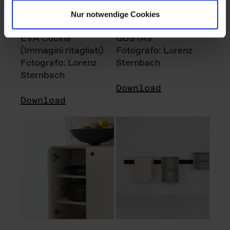
Nur notwendige Cookies
EVA Cucina
GUSTAV
(Immagini ritagliati)
Fotografo: Lorenz
Fotografo: Lorenz
Sternbach
Sternbach
Download
Download