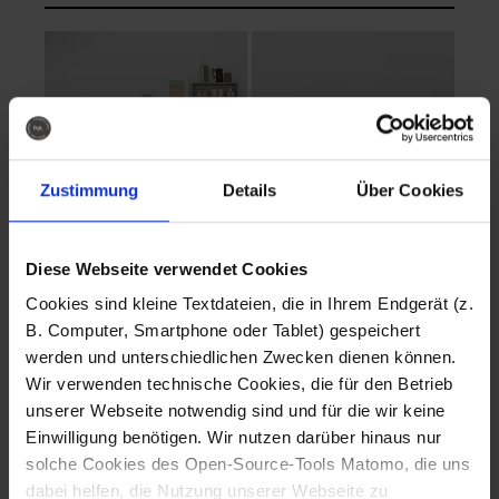
Zustimmung
Details
Über Cookies
Diese Webseite verwendet Cookies
EVA Cucina
EMMA + DANIEL
Cookies sind kleine Textdateien, die in Ihrem Endgerät (z.
Fotografo: Lorenz
Fotografo: Lorenz
B. Computer, Smartphone oder Tablet) gespeichert
Sternbach
Sternbach
werden und unterschiedlichen Zwecken dienen können.
Wir verwenden technische Cookies, die für den Betrieb
Download
Download
unserer Webseite notwendig sind und für die wir keine
Einwilligung benötigen. Wir nutzen darüber hinaus nur
solche Cookies des Open-Source-Tools Matomo, die uns
dabei helfen, die Nutzung unserer Webseite zu