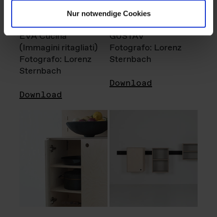
Nur notwendige Cookies
EVA Cucina
GUSTAV
(Immagini ritagliati)
Fotografo: Lorenz
Fotografo: Lorenz
Sternbach
Sternbach
Download
Download