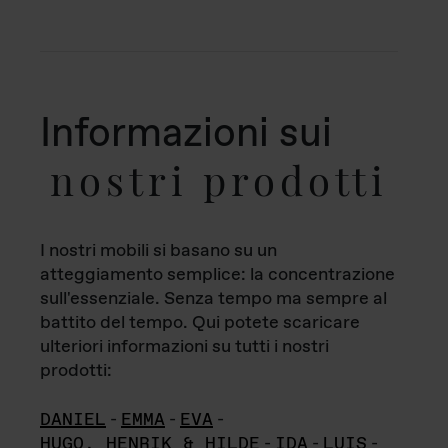
Informazioni sui
nostri prodotti
I nostri mobili si basano su un
atteggiamento semplice: la concentrazione
sull'essenziale. Senza tempo ma sempre al
battito del tempo. Qui potete scaricare
ulteriori informazioni su tutti i nostri
prodotti:
DANIEL
-
EMMA
-
EVA
-
HUGO, HENRIK & HILDE
-
IDA
-
LUIS
-