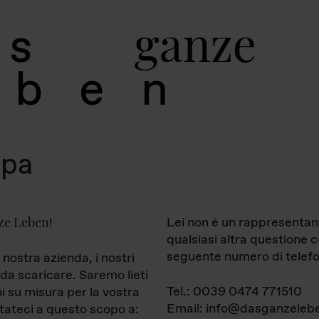
g
a
n
z
e
s
b
e
n
mpa
ze Leben
Lei non è un rappresentan
!
qualsiasi altra questione 
seguente numero di telefo
 nostra azienda, i nostri
da scaricare. Saremo lieti
Tel.: 0039 0474 771510
ni su misura per la vostra
Email: info@dasganzelebe
tateci a questo scopo a: