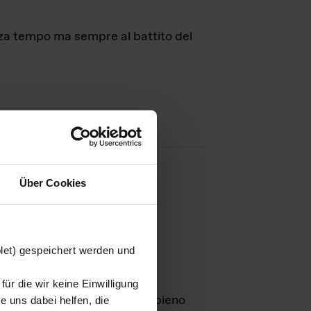
nza tempo ma sempre al battito del
Über Cookies
agini
blet) gespeichert werden und
ür die wir keine Einwilligung
Leben
GmbH e rimangono in pieno
 uns dabei helfen, die