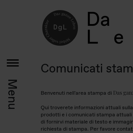
D
a
L
e
Comunicati sta
Menu
Das gan
Benvenuti nell'area stampa di
Qui troverete informazioni attuali sulla
prodotti e i comunicati stampa attuali 
di fornirvi materiale di testo e immagi
richiesta di stampa. Per favore contat