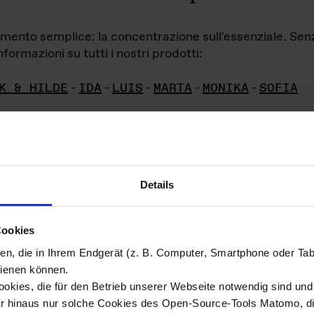
iamento semplice: la concentrazione sull'essenziale. Se
formazioni su tutti i nostri prodotti:
K & HILDE
-
IDA
-
LUIS
-
MARTA
-
MONIKA
-
SOFIA
Details
hivio di imm
Cookies
ien, die in Ihrem Endgerät (z. B. Computer, Smartphone oder Ta
ini!
ienen können.
kies, die für den Betrieb unserer Webseite notwendig sind und f
Das ganze 
re del materiale fotografico sono detenuti da
er hinaus nur solche Cookies des Open-Source-Tools Matomo, die