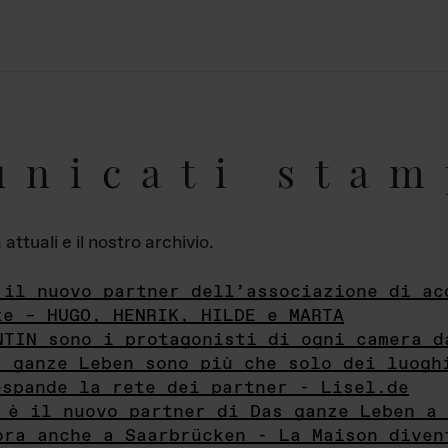
unicati stam
ttuali e il nostro archivio.
 il nuovo partner dell’associazione di ac
te – HUGO, HENRIK, HILDE e MARTA
NTIN sono i protagonisti di ogni camera d
s ganze Leben sono più che solo dei luogh
espande la rete dei partner - Lisel.de
 è il nuovo partner di Das ganze Leben a 
ora anche a Saarbrücken - La Maison diven