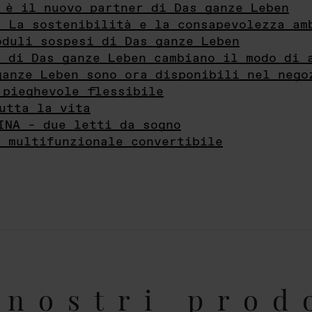
 è il nuovo partner di Das ganze Leben
- La sostenibilità e la consapevolezza am
oduli sospesi di Das ganze Leben
i di Das ganze Leben cambiano il modo di 
ganze Leben sono ora disponibili nel nego
 pieghevole flessibile
utta la vita
INA – due letti da sogno
e multifunzionale convertibile
nostri prod