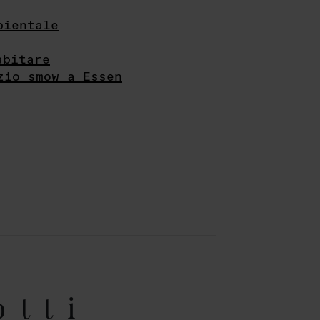
bientale
abitare
zio smow a Essen
otti