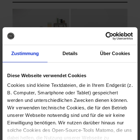
Zustimmung
Details
Über Cookies
Diese Webseite verwendet Cookies
EVA Cucina
EMMA + DANIEL
Cookies sind kleine Textdateien, die in Ihrem Endgerät (z.
Fotografo: Lorenz
Fotografo: Lorenz
B. Computer, Smartphone oder Tablet) gespeichert
Sternbach
Sternbach
werden und unterschiedlichen Zwecken dienen können.
Wir verwenden technische Cookies, die für den Betrieb
Download
Download
unserer Webseite notwendig sind und für die wir keine
Einwilligung benötigen. Wir nutzen darüber hinaus nur
solche Cookies des Open-Source-Tools Matomo, die uns
dabei helfen, die Nutzung unserer Webseite zu