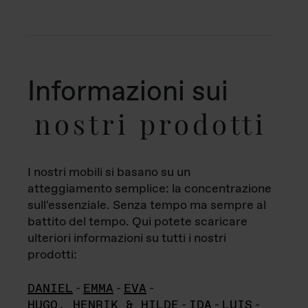
Informazioni sui
nostri prodotti
I nostri mobili si basano su un
atteggiamento semplice: la concentrazione
sull'essenziale. Senza tempo ma sempre al
battito del tempo. Qui potete scaricare
ulteriori informazioni su tutti i nostri
prodotti:
DANIEL
-
EMMA
-
EVA
-
HUGO, HENRIK & HILDE
-
IDA
-
LUIS
-