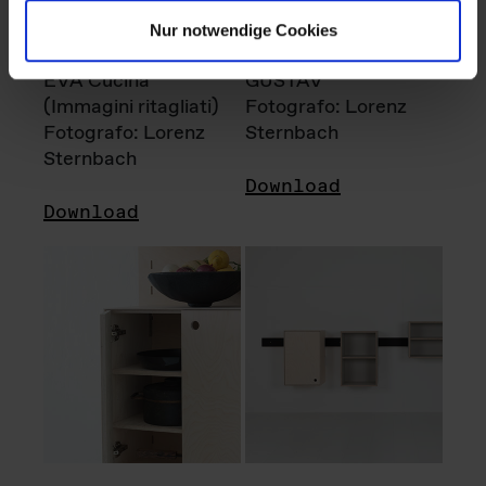
Nur notwendige Cookies
EVA Cucina
GUSTAV
(Immagini ritagliati)
Fotografo: Lorenz
Fotografo: Lorenz
Sternbach
Sternbach
Download
Download