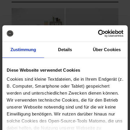
Zustimmung
Details
Über Cookies
Diese Webseite verwendet Cookies
EVA Cucina
EMMA + DANIEL
Cookies sind kleine Textdateien, die in Ihrem Endgerät (z.
Fotografo: Lorenz
Fotografo: Lorenz
B. Computer, Smartphone oder Tablet) gespeichert
Sternbach
Sternbach
werden und unterschiedlichen Zwecken dienen können.
Wir verwenden technische Cookies, die für den Betrieb
Download
Download
unserer Webseite notwendig sind und für die wir keine
Einwilligung benötigen. Wir nutzen darüber hinaus nur
solche Cookies des Open-Source-Tools Matomo, die uns
dabei helfen, die Nutzung unserer Webseite zu