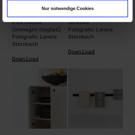
Nur notwendige Cookies
EVA Cucina
GUSTAV
(Immagini ritagliati)
Fotografo: Lorenz
Fotografo: Lorenz
Sternbach
Sternbach
Download
Download