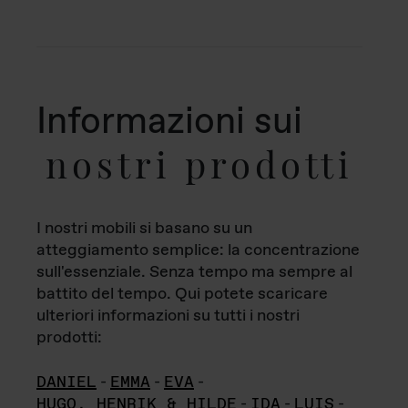
Informazioni sui
nostri prodotti
I nostri mobili si basano su un
atteggiamento semplice: la concentrazione
sull'essenziale. Senza tempo ma sempre al
battito del tempo. Qui potete scaricare
ulteriori informazioni su tutti i nostri
prodotti:
DANIEL
-
EMMA
-
EVA
-
HUGO, HENRIK & HILDE
-
IDA
-
LUIS
-