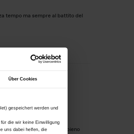
nza tempo ma sempre al battito del
Über Cookies
agini
blet) gespeichert werden und
ür die wir keine Einwilligung
Leben
GmbH e rimangono in pieno
 uns dabei helfen, die