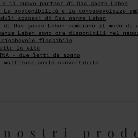
 è il nuovo partner di Das ganze Leben
- La sostenibilità e la consapevolezza am
oduli sospesi di Das ganze Leben
i di Das ganze Leben cambiano il modo di 
ganze Leben sono ora disponibili nel nego
 pieghevole flessibile
utta la vita
INA – due letti da sogno
e multifunzionale convertibile
nostri prod