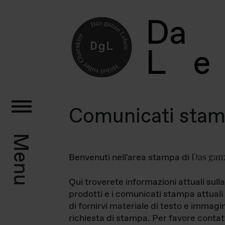
D
a
L
e
Comunicati sta
Menu
Das gan
Benvenuti nell'area stampa di
Qui troverete informazioni attuali sulla
prodotti e i comunicati stampa attuali 
di fornirvi materiale di testo e immagi
richiesta di stampa. Per favore contat