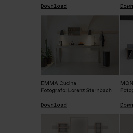
Download
Dow
EMMA Cucina
MONI
Fotografo: Lorenz Sternbach
Foto
Download
Dow