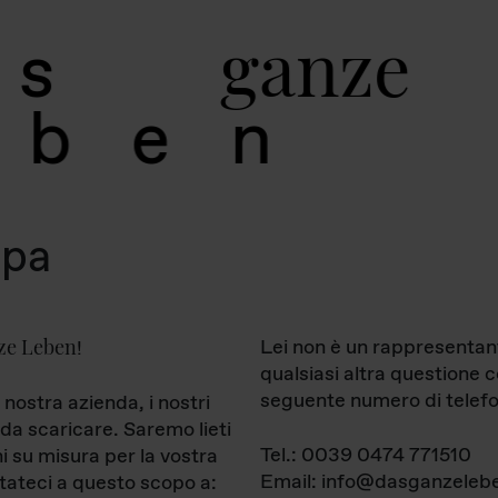
g
a
n
z
e
s
b
e
n
mpa
ze Leben
Lei non è un rappresentan
!
qualsiasi altra questione 
seguente numero di telefo
 nostra azienda, i nostri
da scaricare. Saremo lieti
Tel.: 0039 0474 771510
ni su misura per la vostra
Email: info@dasganzelebe
tateci a questo scopo a: