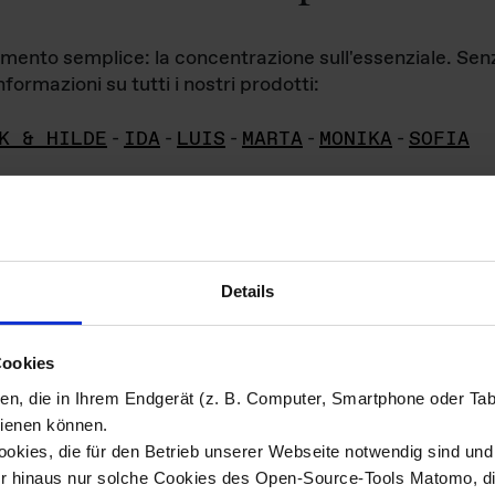
iamento semplice: la concentrazione sull'essenziale. Se
formazioni su tutti i nostri prodotti:
K & HILDE
-
IDA
-
LUIS
-
MARTA
-
MONIKA
-
SOFIA
Details
hivio di imm
Cookies
ien, die in Ihrem Endgerät (z. B. Computer, Smartphone oder Ta
ini!
ienen können.
kies, die für den Betrieb unserer Webseite notwendig sind und f
Das ganze 
re del materiale fotografico sono detenuti da
er hinaus nur solche Cookies des Open-Source-Tools Matomo, die