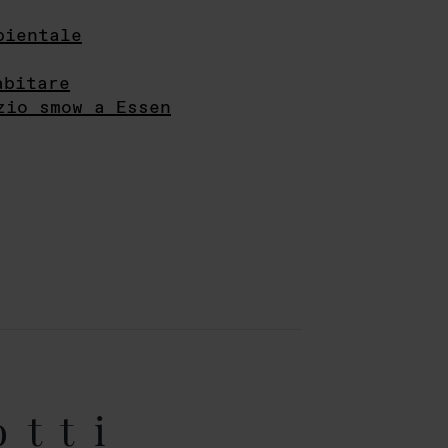
bientale
abitare
zio smow a Essen
otti