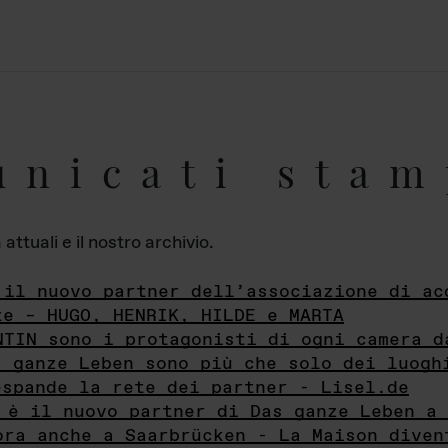
unicati stam
ttuali e il nostro archivio.
 il nuovo partner dell’associazione di ac
te – HUGO, HENRIK, HILDE e MARTA
NTIN sono i protagonisti di ogni camera d
s ganze Leben sono più che solo dei luogh
espande la rete dei partner - Lisel.de
 è il nuovo partner di Das ganze Leben a 
ora anche a Saarbrücken - La Maison diven