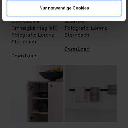
Nur notwendige Cookies
EVA Cucina
GUSTAV
(Immagini ritagliati)
Fotografo: Lorenz
Fotografo: Lorenz
Sternbach
Sternbach
Download
Download