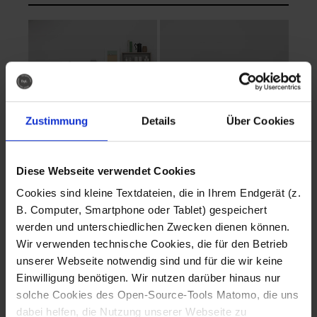
Zustimmung
Details
Über Cookies
Diese Webseite verwendet Cookies
EVA Cucina
EMMA + DANIEL
Cookies sind kleine Textdateien, die in Ihrem Endgerät (z.
Fotografo: Lorenz
Fotografo: Lorenz
B. Computer, Smartphone oder Tablet) gespeichert
Sternbach
Sternbach
werden und unterschiedlichen Zwecken dienen können.
Wir verwenden technische Cookies, die für den Betrieb
Download
Download
unserer Webseite notwendig sind und für die wir keine
Einwilligung benötigen. Wir nutzen darüber hinaus nur
solche Cookies des Open-Source-Tools Matomo, die uns
dabei helfen, die Nutzung unserer Webseite zu