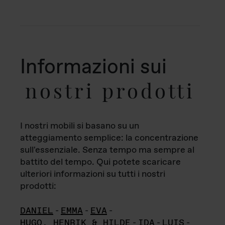
Informazioni sui
nostri prodotti
I nostri mobili si basano su un
atteggiamento semplice: la concentrazione
sull'essenziale. Senza tempo ma sempre al
battito del tempo. Qui potete scaricare
ulteriori informazioni su tutti i nostri
prodotti:
DANIEL
-
EMMA
-
EVA
-
HUGO, HENRIK & HILDE
-
IDA
-
LUIS
-