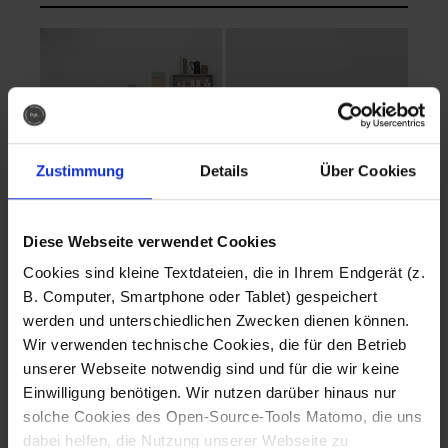
Zustimmung
Details
Über Cookies
Diese Webseite verwendet Cookies
EVA Cucina
EMMA + DANIEL
Cookies sind kleine Textdateien, die in Ihrem Endgerät (z.
Fotografo: Lorenz
Fotografo: Lorenz
B. Computer, Smartphone oder Tablet) gespeichert
Sternbach
Sternbach
werden und unterschiedlichen Zwecken dienen können.
Wir verwenden technische Cookies, die für den Betrieb
Download
Download
unserer Webseite notwendig sind und für die wir keine
Einwilligung benötigen. Wir nutzen darüber hinaus nur
solche Cookies des Open-Source-Tools Matomo, die uns
dabei helfen, die Nutzung unserer Webseite zu