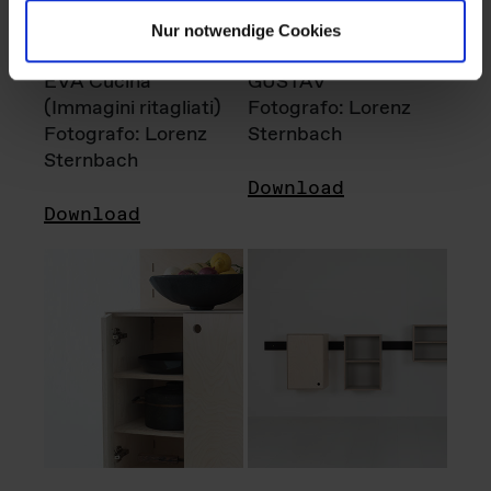
Nur notwendige Cookies
EVA Cucina
GUSTAV
(Immagini ritagliati)
Fotografo: Lorenz
Fotografo: Lorenz
Sternbach
Sternbach
Download
Download