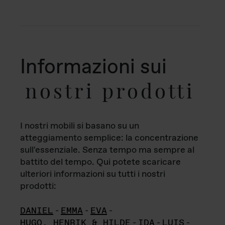
Informazioni sui
nostri prodotti
I nostri mobili si basano su un
atteggiamento semplice: la concentrazione
sull'essenziale. Senza tempo ma sempre al
battito del tempo. Qui potete scaricare
ulteriori informazioni su tutti i nostri
prodotti:
DANIEL
-
EMMA
-
EVA
-
HUGO, HENRIK & HILDE
-
IDA
-
LUIS
-