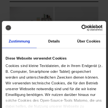
Zustimmung
Details
Über Cookies
Diese Webseite verwendet Cookies
EVA Cucina
EMMA + DANIEL
Cookies sind kleine Textdateien, die in Ihrem Endgerät (z.
Fotografo: Lorenz
Fotografo: Lorenz
B. Computer, Smartphone oder Tablet) gespeichert
Sternbach
Sternbach
werden und unterschiedlichen Zwecken dienen können.
Wir verwenden technische Cookies, die für den Betrieb
Download
Download
unserer Webseite notwendig sind und für die wir keine
Einwilligung benötigen. Wir nutzen darüber hinaus nur
solche Cookies des Open-Source-Tools Matomo, die uns
dabei helfen, die Nutzung unserer Webseite zu