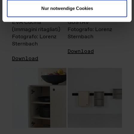
Nur notwendige Cookies
EVA Cucina
GUSTAV
(Immagini ritagliati)
Fotografo: Lorenz
Fotografo: Lorenz
Sternbach
Sternbach
Download
Download