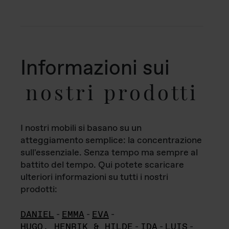
Informazioni sui
nostri prodotti
I nostri mobili si basano su un
atteggiamento semplice: la concentrazione
sull'essenziale. Senza tempo ma sempre al
battito del tempo. Qui potete scaricare
ulteriori informazioni su tutti i nostri
prodotti:
DANIEL
-
EMMA
-
EVA
-
HUGO, HENRIK & HILDE
-
IDA
-
LUIS
-