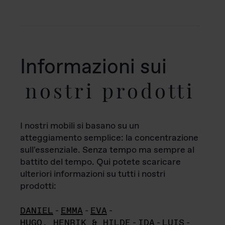
Informazioni sui
nostri prodotti
I nostri mobili si basano su un
atteggiamento semplice: la concentrazione
sull'essenziale. Senza tempo ma sempre al
battito del tempo. Qui potete scaricare
ulteriori informazioni su tutti i nostri
prodotti:
DANIEL
-
EMMA
-
EVA
-
HUGO, HENRIK & HILDE
-
IDA
-
LUIS
-