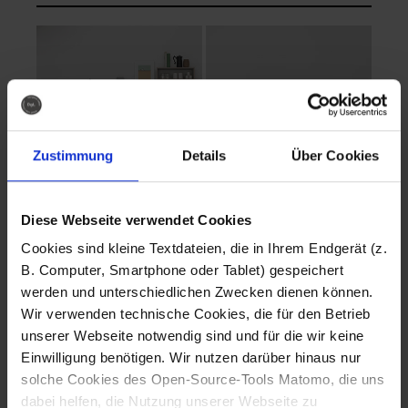
Zustimmung
Details
Über Cookies
Diese Webseite verwendet Cookies
EVA Cucina
EMMA + DANIEL
Cookies sind kleine Textdateien, die in Ihrem Endgerät (z.
Fotografo: Lorenz
Fotografo: Lorenz
B. Computer, Smartphone oder Tablet) gespeichert
Sternbach
Sternbach
werden und unterschiedlichen Zwecken dienen können.
Wir verwenden technische Cookies, die für den Betrieb
Download
Download
unserer Webseite notwendig sind und für die wir keine
Einwilligung benötigen. Wir nutzen darüber hinaus nur
solche Cookies des Open-Source-Tools Matomo, die uns
dabei helfen, die Nutzung unserer Webseite zu