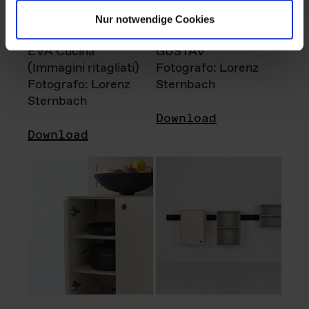
Nur notwendige Cookies
EVA Cucina
GUSTAV
(Immagini ritagliati)
Fotografo: Lorenz
Fotografo: Lorenz
Sternbach
Sternbach
Download
Download