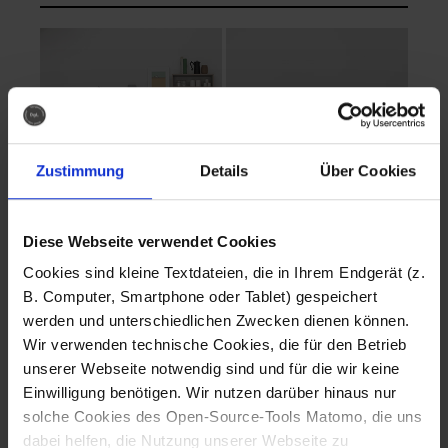
Zustimmung
Details
Über Cookies
Diese Webseite verwendet Cookies
EVA Cucina
EMMA + DANIEL
Cookies sind kleine Textdateien, die in Ihrem Endgerät (z.
Fotografo: Lorenz
Fotografo: Lorenz
B. Computer, Smartphone oder Tablet) gespeichert
Sternbach
Sternbach
werden und unterschiedlichen Zwecken dienen können.
Wir verwenden technische Cookies, die für den Betrieb
Download
Download
unserer Webseite notwendig sind und für die wir keine
Einwilligung benötigen. Wir nutzen darüber hinaus nur
solche Cookies des Open-Source-Tools Matomo, die uns
dabei helfen, die Nutzung unserer Webseite zu