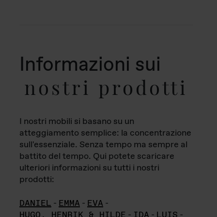
Informazioni sui
nostri prodotti
I nostri mobili si basano su un
atteggiamento semplice: la concentrazione
sull'essenziale. Senza tempo ma sempre al
battito del tempo. Qui potete scaricare
ulteriori informazioni su tutti i nostri
prodotti:
DANIEL
-
EMMA
-
EVA
-
HUGO, HENRIK & HILDE
-
IDA
-
LUIS
-