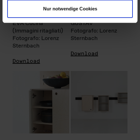
Nur notwendige Cookies
EVA Cucina
GUSTAV
(Immagini ritagliati)
Fotografo: Lorenz
Fotografo: Lorenz
Sternbach
Sternbach
Download
Download