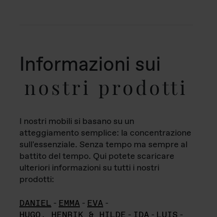
Informazioni sui
nostri prodotti
I nostri mobili si basano su un
atteggiamento semplice: la concentrazione
sull'essenziale. Senza tempo ma sempre al
battito del tempo. Qui potete scaricare
ulteriori informazioni su tutti i nostri
prodotti:
DANIEL
-
EMMA
-
EVA
-
HUGO, HENRIK & HILDE
-
IDA
-
LUIS
-