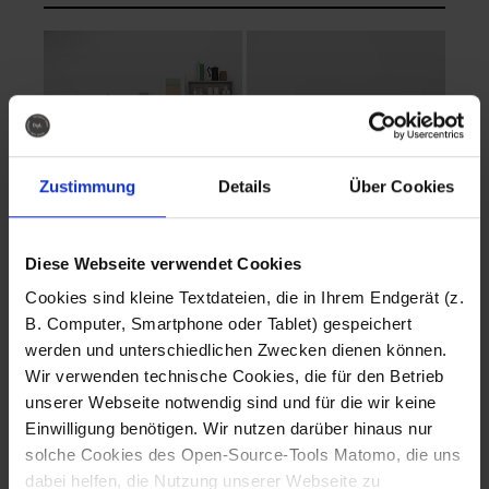
Zustimmung
Details
Über Cookies
Diese Webseite verwendet Cookies
EVA Cucina
EMMA + DANIEL
Cookies sind kleine Textdateien, die in Ihrem Endgerät (z.
Fotografo: Lorenz
Fotografo: Lorenz
B. Computer, Smartphone oder Tablet) gespeichert
Sternbach
Sternbach
werden und unterschiedlichen Zwecken dienen können.
Wir verwenden technische Cookies, die für den Betrieb
Download
Download
unserer Webseite notwendig sind und für die wir keine
Einwilligung benötigen. Wir nutzen darüber hinaus nur
solche Cookies des Open-Source-Tools Matomo, die uns
dabei helfen, die Nutzung unserer Webseite zu