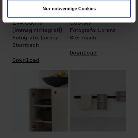
Nur notwendige Cookies
EVA Cucina
GUSTAV
(Immagini ritagliati)
Fotografo: Lorenz
Fotografo: Lorenz
Sternbach
Sternbach
Download
Download