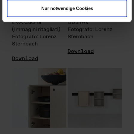
Nur notwendige Cookies
EVA Cucina
GUSTAV
(Immagini ritagliati)
Fotografo: Lorenz
Fotografo: Lorenz
Sternbach
Sternbach
Download
Download