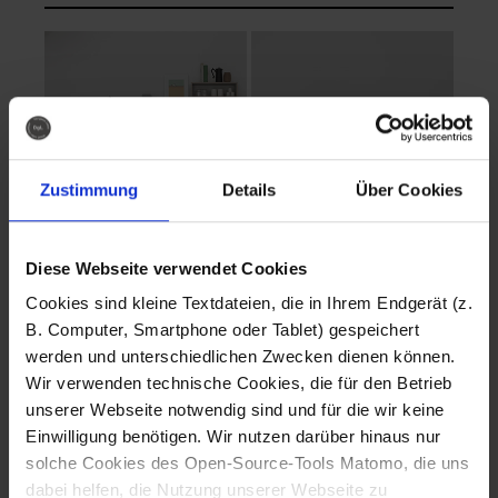
Zustimmung
Details
Über Cookies
Diese Webseite verwendet Cookies
EVA Cucina
EMMA + DANIEL
Cookies sind kleine Textdateien, die in Ihrem Endgerät (z.
Fotografo: Lorenz
Fotografo: Lorenz
B. Computer, Smartphone oder Tablet) gespeichert
Sternbach
Sternbach
werden und unterschiedlichen Zwecken dienen können.
Wir verwenden technische Cookies, die für den Betrieb
Download
Download
unserer Webseite notwendig sind und für die wir keine
Einwilligung benötigen. Wir nutzen darüber hinaus nur
solche Cookies des Open-Source-Tools Matomo, die uns
dabei helfen, die Nutzung unserer Webseite zu