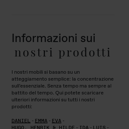
Informazioni sui
nostri prodotti
I nostri mobili si basano su un
atteggiamento semplice: la concentrazione
sull'essenziale. Senza tempo ma sempre al
battito del tempo. Qui potete scaricare
ulteriori informazioni su tutti i nostri
prodotti:
DANIEL
-
EMMA
-
EVA
-
HUGO, HENRIK & HILDE
-
IDA
-
LUIS
-