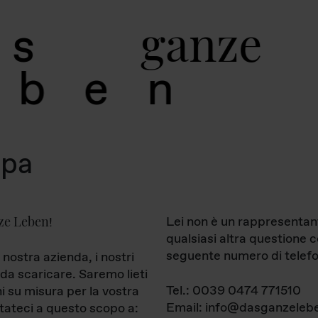
g
a
n
z
e
s
b
e
n
mpa
ze Leben
Lei non è un rappresentan
!
qualsiasi altra questione 
seguente numero di telefo
 nostra azienda, i nostri
da scaricare. Saremo lieti
Tel.: 0039 0474 771510
ni su misura per la vostra
Email: info@dasganzelebe
tateci a questo scopo a: