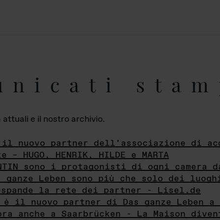
unicati stam
ttuali e il nostro archivio.
 il nuovo partner dell’associazione di ac
te – HUGO, HENRIK, HILDE e MARTA
NTIN sono i protagonisti di ogni camera d
s ganze Leben sono più che solo dei luogh
espande la rete dei partner - Lisel.de
 è il nuovo partner di Das ganze Leben a 
ora anche a Saarbrücken - La Maison diven