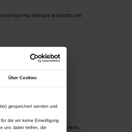
nza tempo ma sempre al battito del
Über Cookies
agini
blet) gespeichert werden und
ür die wir keine Einwilligung
Leben
GmbH e rimangono in pieno
 uns dabei helfen, die