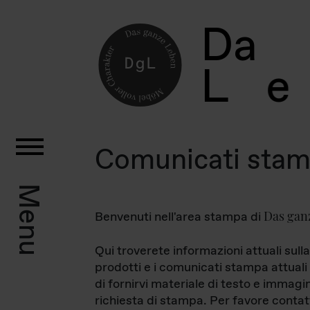
D
a
L
e
Comunicati sta
Menu
Das gan
Benvenuti nell'area stampa di
Qui troverete informazioni attuali sulla
prodotti e i comunicati stampa attuali 
di fornirvi materiale di testo e immagi
richiesta di stampa. Per favore contat