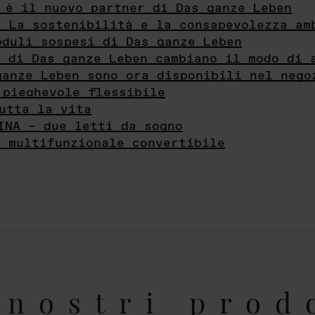
 è il nuovo partner di Das ganze Leben
- La sostenibilità e la consapevolezza am
oduli sospesi di Das ganze Leben
i di Das ganze Leben cambiano il modo di 
ganze Leben sono ora disponibili nel nego
 pieghevole flessibile
utta la vita
INA – due letti da sogno
e multifunzionale convertibile
nostri prod