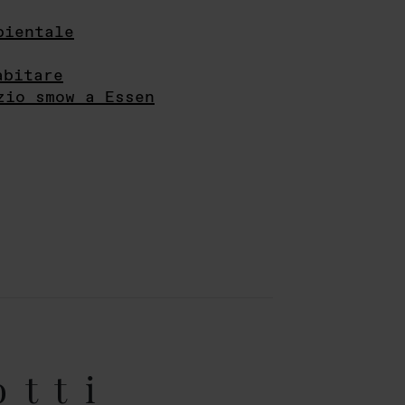
bientale
abitare
zio smow a Essen
otti