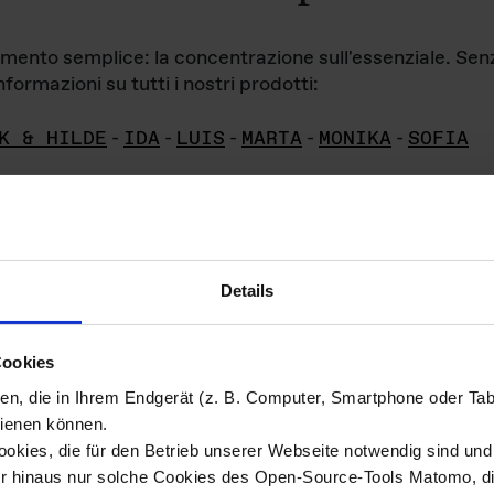
iamento semplice: la concentrazione sull'essenziale. Se
formazioni su tutti i nostri prodotti:
K & HILDE
-
IDA
-
LUIS
-
MARTA
-
MONIKA
-
SOFIA
Details
hivio di imm
Cookies
ien, die in Ihrem Endgerät (z. B. Computer, Smartphone oder Ta
ini!
ienen können.
kies, die für den Betrieb unserer Webseite notwendig sind und f
Das ganze 
re del materiale fotografico sono detenuti da
er hinaus nur solche Cookies des Open-Source-Tools Matomo, die