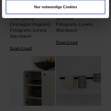
Nur notwendige Cookies
EVA Cucina
GUSTAV
(Immagini ritagliati)
Fotografo: Lorenz
Fotografo: Lorenz
Sternbach
Sternbach
Download
Download