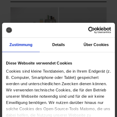
Zustimmung
Details
Über Cookies
Diese Webseite verwendet Cookies
EVA Cucina
EMMA + DANIEL
Cookies sind kleine Textdateien, die in Ihrem Endgerät (z.
Fotografo: Lorenz
Fotografo: Lorenz
B. Computer, Smartphone oder Tablet) gespeichert
Sternbach
Sternbach
werden und unterschiedlichen Zwecken dienen können.
Wir verwenden technische Cookies, die für den Betrieb
Download
Download
unserer Webseite notwendig sind und für die wir keine
Einwilligung benötigen. Wir nutzen darüber hinaus nur
solche Cookies des Open-Source-Tools Matomo, die uns
dabei helfen, die Nutzung unserer Webseite zu