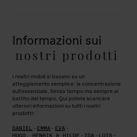
Informazioni sui
nostri prodotti
I nostri mobili si basano su un
atteggiamento semplice: la concentrazione
sull'essenziale. Senza tempo ma sempre al
battito del tempo. Qui potete scaricare
ulteriori informazioni su tutti i nostri
prodotti:
DANIEL
-
EMMA
-
EVA
-
HUGO, HENRIK & HILDE
-
IDA
-
LUIS
-