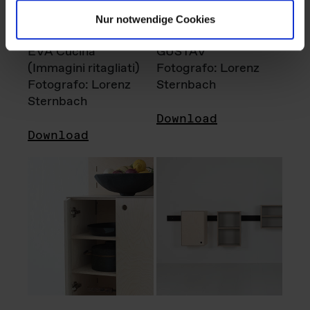
Nur notwendige Cookies
EVA Cucina
GUSTAV
(Immagini ritagliati)
Fotografo: Lorenz
Fotografo: Lorenz
Sternbach
Sternbach
Download
Download