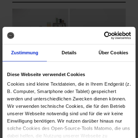
Zustimmung
Details
Über Cookies
Diese Webseite verwendet Cookies
EVA Cucina
EMMA + DANIEL
Cookies sind kleine Textdateien, die in Ihrem Endgerät (z.
Fotografo: Lorenz
Fotografo: Lorenz
B. Computer, Smartphone oder Tablet) gespeichert
Sternbach
Sternbach
werden und unterschiedlichen Zwecken dienen können.
Wir verwenden technische Cookies, die für den Betrieb
Download
Download
unserer Webseite notwendig sind und für die wir keine
Einwilligung benötigen. Wir nutzen darüber hinaus nur
solche Cookies des Open-Source-Tools Matomo, die uns
dabei helfen, die Nutzung unserer Webseite zu