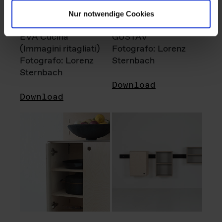
Nur notwendige Cookies
EVA Cucina
GUSTAV
(Immagini ritagliati)
Fotografo: Lorenz
Fotografo: Lorenz
Sternbach
Sternbach
Download
Download