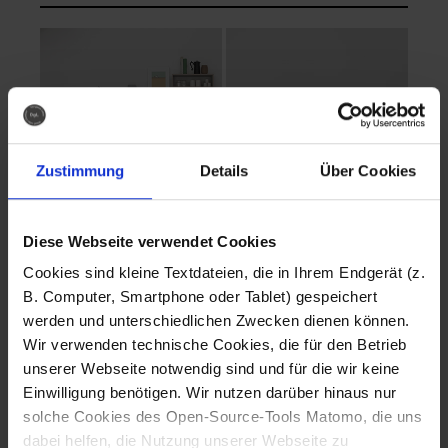
Zustimmung
Details
Über Cookies
Diese Webseite verwendet Cookies
EVA Cucina
EMMA + DANIEL
Cookies sind kleine Textdateien, die in Ihrem Endgerät (z.
Fotografo: Lorenz
Fotografo: Lorenz
B. Computer, Smartphone oder Tablet) gespeichert
Sternbach
Sternbach
werden und unterschiedlichen Zwecken dienen können.
Wir verwenden technische Cookies, die für den Betrieb
Download
Download
unserer Webseite notwendig sind und für die wir keine
Einwilligung benötigen. Wir nutzen darüber hinaus nur
solche Cookies des Open-Source-Tools Matomo, die uns
dabei helfen, die Nutzung unserer Webseite zu