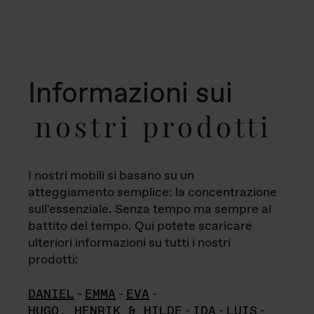
Informazioni sui
nostri prodotti
I nostri mobili si basano su un
atteggiamento semplice: la concentrazione
sull'essenziale. Senza tempo ma sempre al
battito del tempo. Qui potete scaricare
ulteriori informazioni su tutti i nostri
prodotti:
DANIEL
-
EMMA
-
EVA
-
HUGO, HENRIK & HILDE
-
IDA
-
LUIS
-