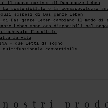
 è il nuovo partner di Das ganze Leben
- La sostenibilità e la consapevolezza am
oduli sospesi di Das ganze Leben
i di Das ganze Leben cambiano il modo di 
ganze Leben sono ora disponibili nel nego
 pieghevole flessibile
utta la vita
INA – due letti da sogno
e multifunzionale convertibile
nostri prod