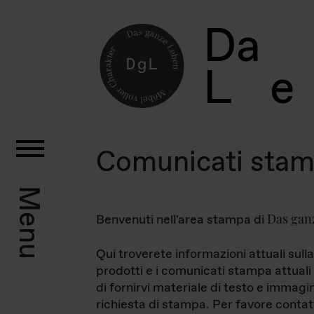
D
a
L
e
Comunicati sta
Menu
Das gan
Benvenuti nell'area stampa di
Qui troverete informazioni attuali sulla
prodotti e i comunicati stampa attuali 
di fornirvi materiale di testo e immagi
richiesta di stampa. Per favore contat