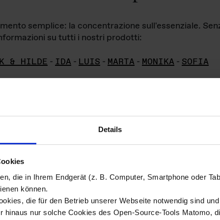
iamento semplice: la concentrazione sull'essenziale. Se
formazioni su tutti i nostri prodotti:
K & HILDE
-
IDA
-
LUIS
-
MARTA
-
MONIKA
-
SOFIA
Details
hivio di imm
Cookies
ien, die in Ihrem Endgerät (z. B. Computer, Smartphone oder Ta
ini!
ienen können.
kies, die für den Betrieb unserer Webseite notwendig sind und f
Das ganze 
re del materiale fotografico sono detenuti da
er hinaus nur solche Cookies des Open-Source-Tools Matomo, die