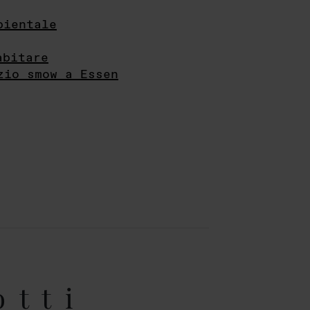
bientale
abitare
zio smow a Essen
otti