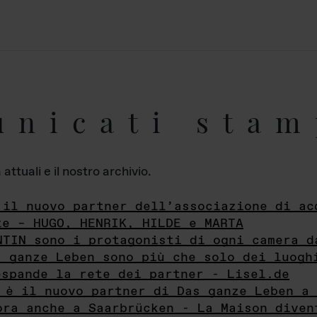
unicati stam
ttuali e il nostro archivio.
 il nuovo partner dell’associazione di ac
te – HUGO, HENRIK, HILDE e MARTA
NTIN sono i protagonisti di ogni camera d
s ganze Leben sono più che solo dei luogh
espande la rete dei partner - Lisel.de
 è il nuovo partner di Das ganze Leben a 
ora anche a Saarbrücken - La Maison diven