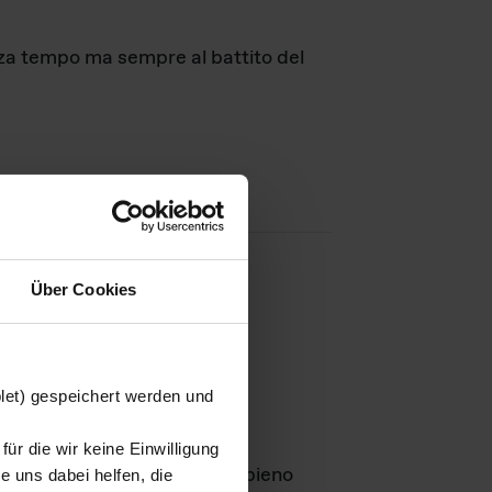
nza tempo ma sempre al battito del
Über Cookies
agini
blet) gespeichert werden und
ür die wir keine Einwilligung
Leben
GmbH e rimangono in pieno
 uns dabei helfen, die