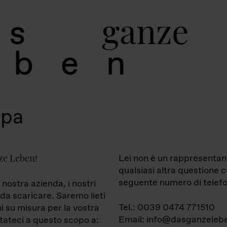
g
a
n
z
e
s
b
e
n
mpa
ze Leben
Lei non è un rappresentan
!
qualsiasi altra questione 
seguente numero di telefo
 nostra azienda, i nostri
da scaricare. Saremo lieti
Tel.: 0039 0474 771510
ni su misura per la vostra
Email: info@dasganzelebe
tateci a questo scopo a: