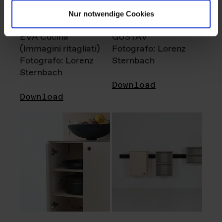
Nur notwendige Cookies
EVA Cucina
GUSTAV
(Immagini ritagliati)
Fotografo: Lorenz
Fotografo: Lorenz
Sternbach
Sternbach
Download
Download