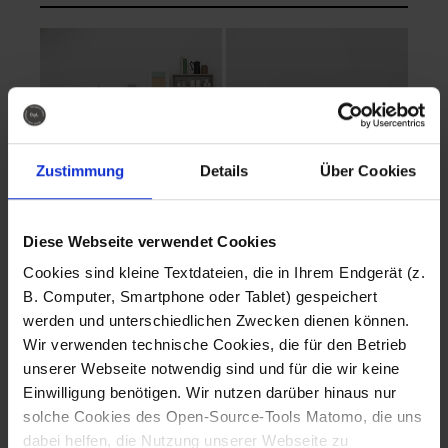
Zustimmung
Details
Über Cookies
Diese Webseite verwendet Cookies
EVA Cucina
EMMA + DANIEL
Cookies sind kleine Textdateien, die in Ihrem Endgerät (z.
Fotografo: Lorenz
Fotografo: Lorenz
B. Computer, Smartphone oder Tablet) gespeichert
Sternbach
Sternbach
werden und unterschiedlichen Zwecken dienen können.
Wir verwenden technische Cookies, die für den Betrieb
Download
Download
unserer Webseite notwendig sind und für die wir keine
Einwilligung benötigen. Wir nutzen darüber hinaus nur
solche Cookies des Open-Source-Tools Matomo, die uns
dabei helfen, die Nutzung unserer Webseite zu