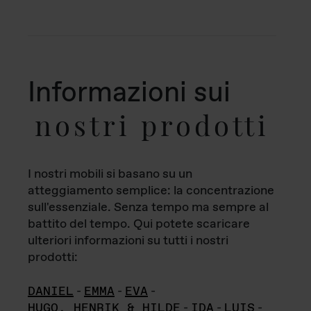
Informazioni sui
nostri prodotti
I nostri mobili si basano su un
atteggiamento semplice: la concentrazione
sull'essenziale. Senza tempo ma sempre al
battito del tempo. Qui potete scaricare
ulteriori informazioni su tutti i nostri
prodotti:
DANIEL
-
EMMA
-
EVA
-
HUGO, HENRIK & HILDE
-
IDA
-
LUIS
-