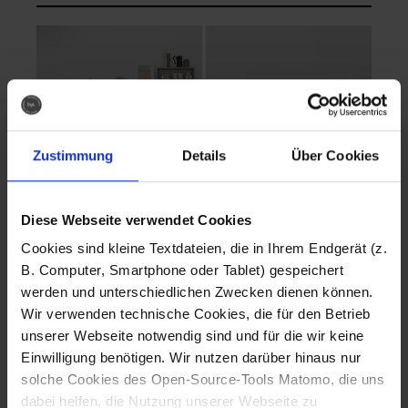
Zustimmung
Details
Über Cookies
Diese Webseite verwendet Cookies
EVA Cucina
EMMA + DANIEL
Cookies sind kleine Textdateien, die in Ihrem Endgerät (z.
Fotografo: Lorenz
Fotografo: Lorenz
B. Computer, Smartphone oder Tablet) gespeichert
Sternbach
Sternbach
werden und unterschiedlichen Zwecken dienen können.
Wir verwenden technische Cookies, die für den Betrieb
Download
Download
unserer Webseite notwendig sind und für die wir keine
Einwilligung benötigen. Wir nutzen darüber hinaus nur
solche Cookies des Open-Source-Tools Matomo, die uns
dabei helfen, die Nutzung unserer Webseite zu