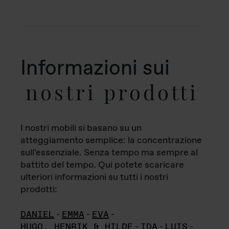
Informazioni sui
nostri prodotti
I nostri mobili si basano su un
atteggiamento semplice: la concentrazione
sull'essenziale. Senza tempo ma sempre al
battito del tempo. Qui potete scaricare
ulteriori informazioni su tutti i nostri
prodotti:
DANIEL
-
EMMA
-
EVA
-
HUGO, HENRIK & HILDE
-
IDA
-
LUIS
-