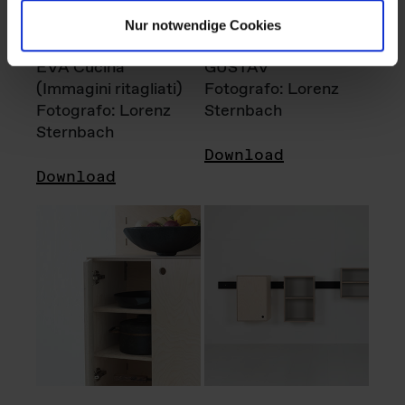
Nur notwendige Cookies
EVA Cucina
GUSTAV
(Immagini ritagliati)
Fotografo: Lorenz
Fotografo: Lorenz
Sternbach
Sternbach
Download
Download