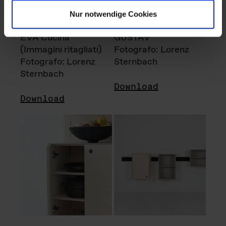
Nur notwendige Cookies
EVA Cucina
GUSTAV
(Immagini ritagliati)
Fotografo: Lorenz
Fotografo: Lorenz
Sternbach
Sternbach
Download
Download