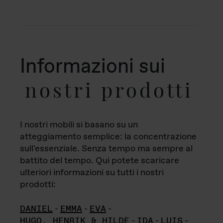
Informazioni sui
nostri prodotti
I nostri mobili si basano su un
atteggiamento semplice: la concentrazione
sull'essenziale. Senza tempo ma sempre al
battito del tempo. Qui potete scaricare
ulteriori informazioni su tutti i nostri
prodotti:
DANIEL
-
EMMA
-
EVA
-
HUGO, HENRIK & HILDE
-
IDA
-
LUIS
-