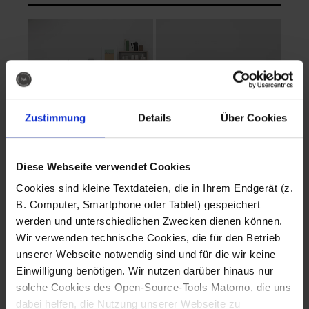
Zustimmung
Details
Über Cookies
Diese Webseite verwendet Cookies
EVA Cucina
EMMA + DANIEL
Cookies sind kleine Textdateien, die in Ihrem Endgerät (z.
Fotografo: Lorenz
Fotografo: Lorenz
B. Computer, Smartphone oder Tablet) gespeichert
Sternbach
Sternbach
werden und unterschiedlichen Zwecken dienen können.
Wir verwenden technische Cookies, die für den Betrieb
Download
Download
unserer Webseite notwendig sind und für die wir keine
Einwilligung benötigen. Wir nutzen darüber hinaus nur
solche Cookies des Open-Source-Tools Matomo, die uns
dabei helfen, die Nutzung unserer Webseite zu