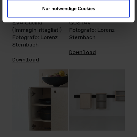
Nur notwendige Cookies
EVA Cucina
GUSTAV
(Immagini ritagliati)
Fotografo: Lorenz
Fotografo: Lorenz
Sternbach
Sternbach
Download
Download