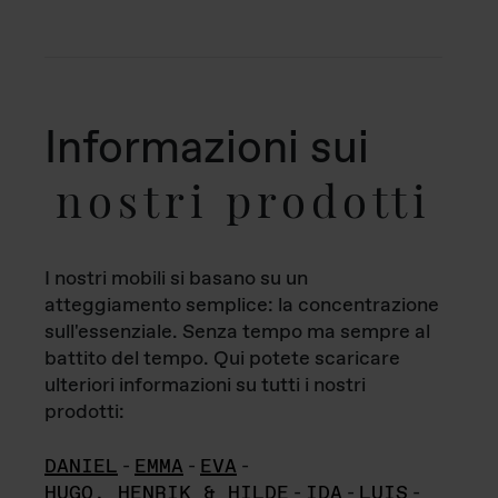
Informazioni sui
nostri prodotti
I nostri mobili si basano su un
atteggiamento semplice: la concentrazione
sull'essenziale. Senza tempo ma sempre al
battito del tempo. Qui potete scaricare
ulteriori informazioni su tutti i nostri
prodotti:
DANIEL
-
EMMA
-
EVA
-
HUGO, HENRIK & HILDE
-
IDA
-
LUIS
-