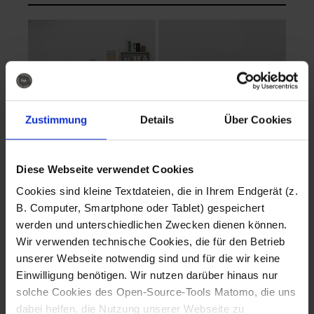
Zustimmung
Details
Über Cookies
Diese Webseite verwendet Cookies
EVA Cucina
EMMA + DANIEL
Cookies sind kleine Textdateien, die in Ihrem Endgerät (z.
Fotografo: Lorenz
Fotografo: Lorenz
B. Computer, Smartphone oder Tablet) gespeichert
Sternbach
Sternbach
werden und unterschiedlichen Zwecken dienen können.
Wir verwenden technische Cookies, die für den Betrieb
Download
Download
unserer Webseite notwendig sind und für die wir keine
Einwilligung benötigen. Wir nutzen darüber hinaus nur
solche Cookies des Open-Source-Tools Matomo, die uns
dabei helfen, die Nutzung unserer Webseite zu