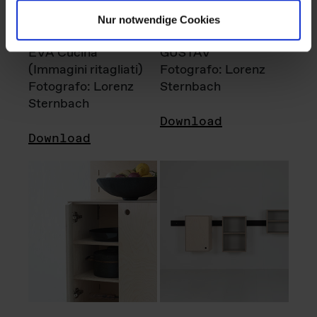
Nur notwendige Cookies
EVA Cucina
GUSTAV
(Immagini ritagliati)
Fotografo: Lorenz
Fotografo: Lorenz
Sternbach
Sternbach
Download
Download