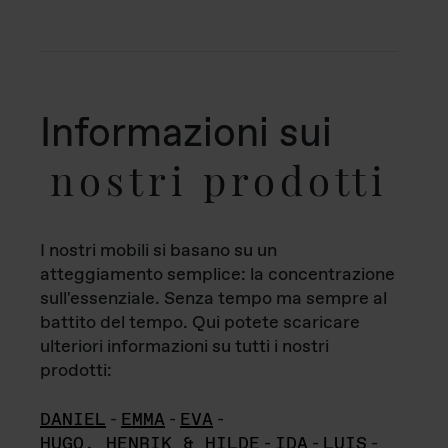
Informazioni sui
nostri prodotti
I nostri mobili si basano su un
atteggiamento semplice: la concentrazione
sull'essenziale. Senza tempo ma sempre al
battito del tempo. Qui potete scaricare
ulteriori informazioni su tutti i nostri
prodotti:
DANIEL
-
EMMA
-
EVA
-
HUGO, HENRIK & HILDE
-
IDA
-
LUIS
-