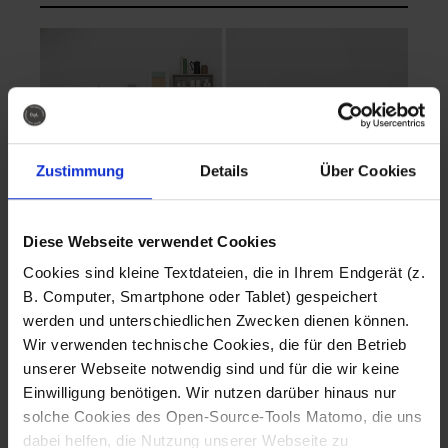
Zustimmung
Details
Über Cookies
Diese Webseite verwendet Cookies
EVA Cucina
EMMA + DANIEL
Cookies sind kleine Textdateien, die in Ihrem Endgerät (z.
Fotografo: Lorenz
Fotografo: Lorenz
B. Computer, Smartphone oder Tablet) gespeichert
Sternbach
Sternbach
werden und unterschiedlichen Zwecken dienen können.
Wir verwenden technische Cookies, die für den Betrieb
Download
Download
unserer Webseite notwendig sind und für die wir keine
Einwilligung benötigen. Wir nutzen darüber hinaus nur
solche Cookies des Open-Source-Tools Matomo, die uns
dabei helfen, die Nutzung unserer Webseite zu