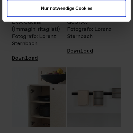
Nur notwendige Cookies
EVA Cucina
GUSTAV
(Immagini ritagliati)
Fotografo: Lorenz
Fotografo: Lorenz
Sternbach
Sternbach
Download
Download