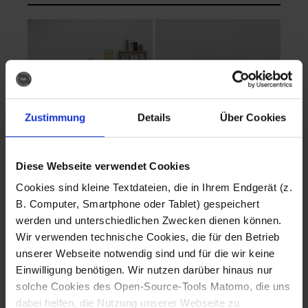
Zustimmung
Details
Über Cookies
Diese Webseite verwendet Cookies
EVA Cucina
EMMA + DANIEL
Cookies sind kleine Textdateien, die in Ihrem Endgerät (z.
Fotografo: Lorenz
Fotografo: Lorenz
B. Computer, Smartphone oder Tablet) gespeichert
Sternbach
Sternbach
werden und unterschiedlichen Zwecken dienen können.
Wir verwenden technische Cookies, die für den Betrieb
Download
Download
unserer Webseite notwendig sind und für die wir keine
Einwilligung benötigen. Wir nutzen darüber hinaus nur
solche Cookies des Open-Source-Tools Matomo, die uns
dabei helfen, die Nutzung unserer Webseite zu