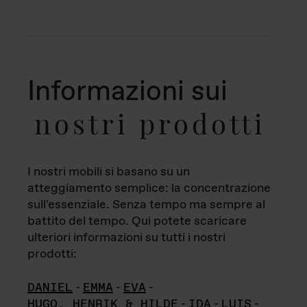
Informazioni sui
nostri prodotti
I nostri mobili si basano su un
atteggiamento semplice: la concentrazione
sull'essenziale. Senza tempo ma sempre al
battito del tempo. Qui potete scaricare
ulteriori informazioni su tutti i nostri
prodotti:
DANIEL
-
EMMA
-
EVA
-
HUGO, HENRIK & HILDE
-
IDA
-
LUIS
-