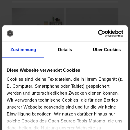
Zustimmung
Details
Über Cookies
Diese Webseite verwendet Cookies
EVA Cucina
EMMA + DANIEL
Cookies sind kleine Textdateien, die in Ihrem Endgerät (z.
Fotografo: Lorenz
Fotografo: Lorenz
B. Computer, Smartphone oder Tablet) gespeichert
Sternbach
Sternbach
werden und unterschiedlichen Zwecken dienen können.
Wir verwenden technische Cookies, die für den Betrieb
Download
Download
unserer Webseite notwendig sind und für die wir keine
Einwilligung benötigen. Wir nutzen darüber hinaus nur
solche Cookies des Open-Source-Tools Matomo, die uns
dabei helfen, die Nutzung unserer Webseite zu