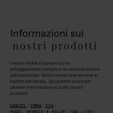
Informazioni sui
nostri prodotti
I nostri mobili si basano su un
atteggiamento semplice: la concentrazione
sull'essenziale. Senza tempo ma sempre al
battito del tempo. Qui potete scaricare
ulteriori informazioni su tutti i nostri
prodotti:
DANIEL
-
EMMA
-
EVA
-
HUGO, HENRIK & HILDE
-
IDA
-
LUIS
-