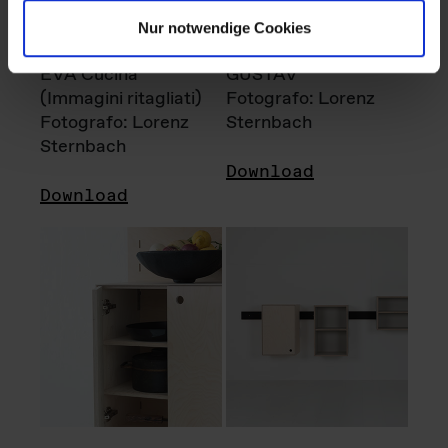
Nur notwendige Cookies
EVA Cucina
GUSTAV
(Immagini ritagliati)
Fotografo: Lorenz
Fotografo: Lorenz
Sternbach
Sternbach
Download
Download