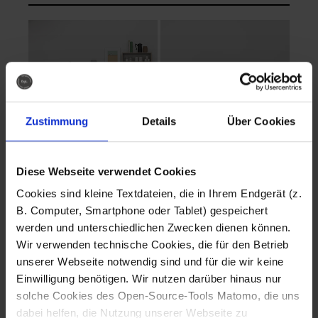
Zustimmung
Details
Über Cookies
Diese Webseite verwendet Cookies
EVA Cucina
EMMA + DANIEL
Cookies sind kleine Textdateien, die in Ihrem Endgerät (z.
Fotografo: Lorenz
Fotografo: Lorenz
B. Computer, Smartphone oder Tablet) gespeichert
Sternbach
Sternbach
werden und unterschiedlichen Zwecken dienen können.
Wir verwenden technische Cookies, die für den Betrieb
Download
Download
unserer Webseite notwendig sind und für die wir keine
Einwilligung benötigen. Wir nutzen darüber hinaus nur
solche Cookies des Open-Source-Tools Matomo, die uns
dabei helfen, die Nutzung unserer Webseite zu