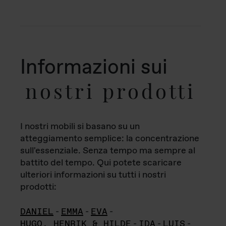
Informazioni sui
nostri prodotti
I nostri mobili si basano su un
atteggiamento semplice: la concentrazione
sull'essenziale. Senza tempo ma sempre al
battito del tempo. Qui potete scaricare
ulteriori informazioni su tutti i nostri
prodotti:
DANIEL
-
EMMA
-
EVA
-
HUGO, HENRIK & HILDE
-
IDA
-
LUIS
-