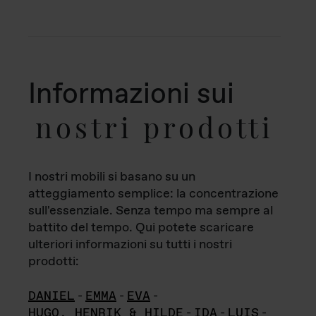
Informazioni sui
nostri prodotti
I nostri mobili si basano su un
atteggiamento semplice: la concentrazione
sull'essenziale. Senza tempo ma sempre al
battito del tempo. Qui potete scaricare
ulteriori informazioni su tutti i nostri
prodotti:
DANIEL
-
EMMA
-
EVA
-
HUGO, HENRIK & HILDE
-
IDA
-
LUIS
-