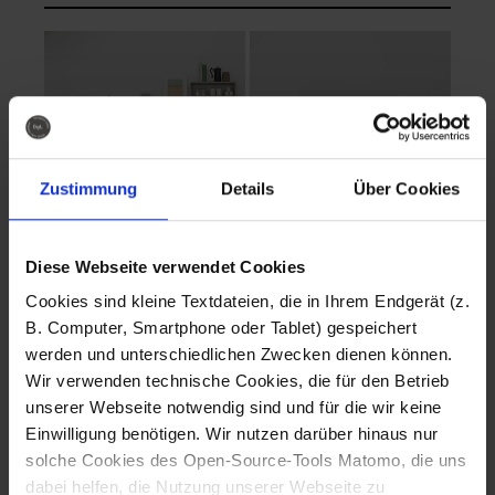
Zustimmung
Details
Über Cookies
Diese Webseite verwendet Cookies
EVA Cucina
EMMA + DANIEL
Cookies sind kleine Textdateien, die in Ihrem Endgerät (z.
Fotografo: Lorenz
Fotografo: Lorenz
B. Computer, Smartphone oder Tablet) gespeichert
Sternbach
Sternbach
werden und unterschiedlichen Zwecken dienen können.
Wir verwenden technische Cookies, die für den Betrieb
Download
Download
unserer Webseite notwendig sind und für die wir keine
Einwilligung benötigen. Wir nutzen darüber hinaus nur
solche Cookies des Open-Source-Tools Matomo, die uns
dabei helfen, die Nutzung unserer Webseite zu