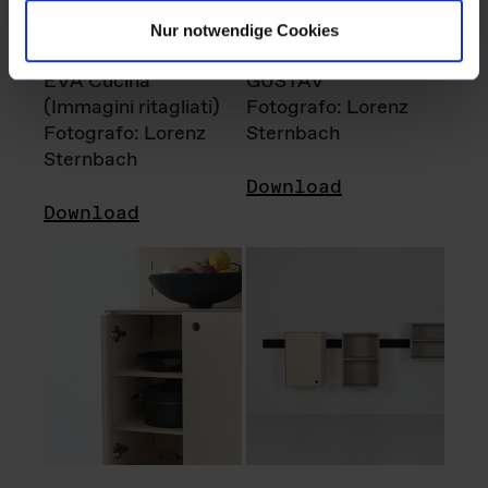
Nur notwendige Cookies
EVA Cucina
GUSTAV
(Immagini ritagliati)
Fotografo: Lorenz
Fotografo: Lorenz
Sternbach
Sternbach
Download
Download