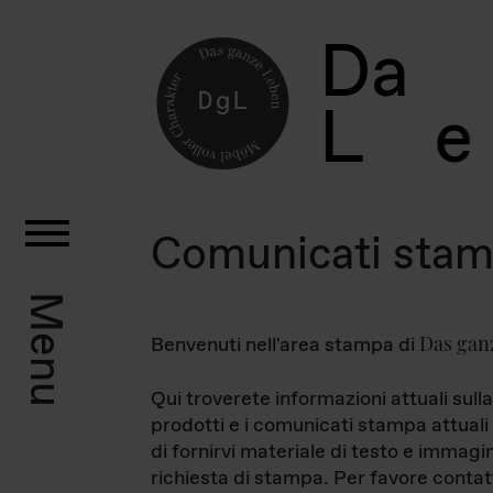
D
a
L
e
Comunicati sta
Menu
Das gan
Benvenuti nell'area stampa di
Qui troverete informazioni attuali sulla
prodotti e i comunicati stampa attuali 
di fornirvi materiale di testo e immagi
richiesta di stampa. Per favore contat