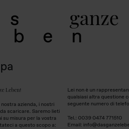
g
a
n
z
e
s
b
e
n
mpa
ze Leben
Lei non è un rappresentan
!
qualsiasi altra questione 
seguente numero di telefo
 nostra azienda, i nostri
da scaricare. Saremo lieti
Tel.: 0039 0474 771510
ni su misura per la vostra
Email: info@dasganzelebe
tateci a questo scopo a: