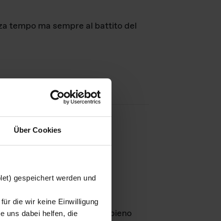
nza tempo ma sempre al battito del
Über Cookies
agini
blet) gespeichert werden und
ür die wir keine Einwilligung
Leben
GmbH e rimangono in pieno
 uns dabei helfen, die