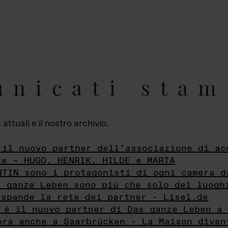
unicati stam
ttuali e il nostro archivio.
 il nuovo partner dell’associazione di ac
te – HUGO, HENRIK, HILDE e MARTA
NTIN sono i protagonisti di ogni camera d
s ganze Leben sono più che solo dei luogh
espande la rete dei partner - Lisel.de
 è il nuovo partner di Das ganze Leben a 
ora anche a Saarbrücken - La Maison diven