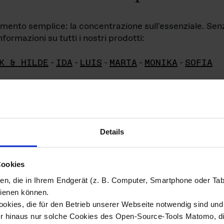
iamento semplice: la concentrazione sull'essenziale. Se
formazioni su tutti i nostri prodotti:
K & HILDE
-
IDA
-
LUIS
-
MARTA
-
MONIKA
-
SOFIA
Details
hivio di imm
Cookies
ien, die in Ihrem Endgerät (z. B. Computer, Smartphone oder Ta
ini!
ienen können.
kies, die für den Betrieb unserer Webseite notwendig sind und f
Das ganze 
re del materiale fotografico sono detenuti da
er hinaus nur solche Cookies des Open-Source-Tools Matomo, die