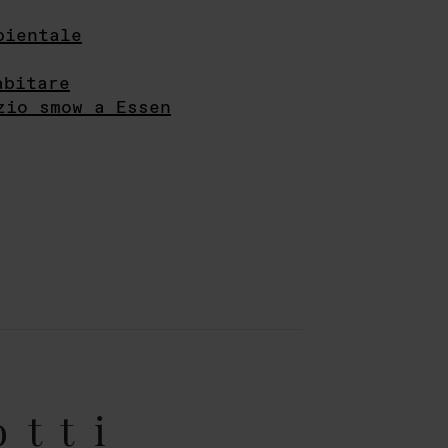
bientale
abitare
zio smow a Essen
otti