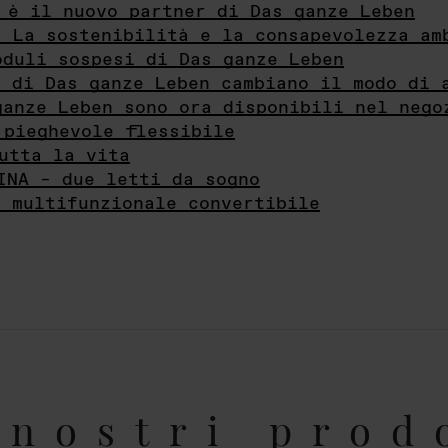
 è il nuovo partner di Das ganze Leben
- La sostenibilità e la consapevolezza am
oduli sospesi di Das ganze Leben
i di Das ganze Leben cambiano il modo di 
ganze Leben sono ora disponibili nel nego
 pieghevole flessibile
utta la vita
INA – due letti da sogno
e multifunzionale convertibile
nostri prod