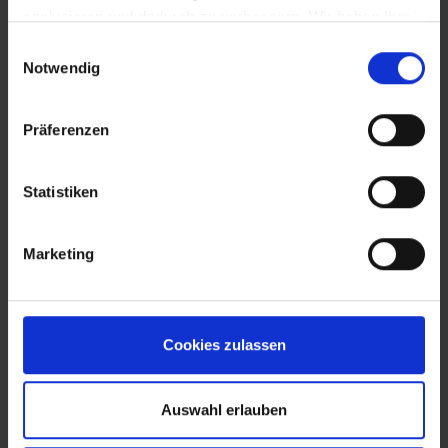
analysieren und dadurch zu verbessern. Wir haben Ihre
IP-Adresse anonymisiert und Sie bleiben als Nutzer
Einwilligungsauswahl
somit anonym. Trotz Anonymisierung benötigen wir
Notwendig
aufgrund der aktuellen Rechtslage Ihre Einwilligung für
diese Cookies. Sie können Ihre Einwilligung jederzeit in
Präferenzen
den "Cookie-Hinweisen", die Sie auf unserer Website
finden, widerrufen.
EVA Cucina
Sala da pranzo
Fotografo: Lorenz
Fotografo: Lorenz
Statistiken
Sternbach
Sternbach
Marketing
Download
Download
Cookies zulassen
Auswahl erlauben