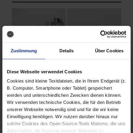
Zustimmung
Details
Über Cookies
Diese Webseite verwendet Cookies
EVA Cucina
EMMA + DANIEL
Cookies sind kleine Textdateien, die in Ihrem Endgerät (z.
Fotografo: Lorenz
Fotografo: Lorenz
B. Computer, Smartphone oder Tablet) gespeichert
Sternbach
Sternbach
werden und unterschiedlichen Zwecken dienen können.
Wir verwenden technische Cookies, die für den Betrieb
Download
Download
unserer Webseite notwendig sind und für die wir keine
Einwilligung benötigen. Wir nutzen darüber hinaus nur
solche Cookies des Open-Source-Tools Matomo, die uns
dabei helfen, die Nutzung unserer Webseite zu