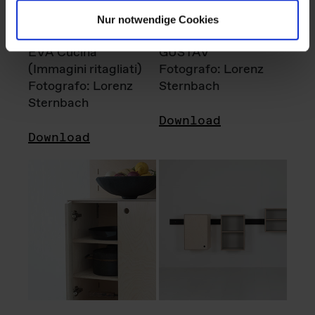
Nur notwendige Cookies
EVA Cucina
GUSTAV
(Immagini ritagliati)
Fotografo: Lorenz
Fotografo: Lorenz
Sternbach
Sternbach
Download
Download