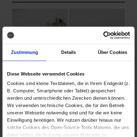
Zustimmung
Details
Über Cookies
Diese Webseite verwendet Cookies
EVA Cucina
EMMA + DANIEL
Cookies sind kleine Textdateien, die in Ihrem Endgerät (z.
Fotografo: Lorenz
Fotografo: Lorenz
B. Computer, Smartphone oder Tablet) gespeichert
Sternbach
Sternbach
werden und unterschiedlichen Zwecken dienen können.
Wir verwenden technische Cookies, die für den Betrieb
Download
Download
unserer Webseite notwendig sind und für die wir keine
Einwilligung benötigen. Wir nutzen darüber hinaus nur
solche Cookies des Open-Source-Tools Matomo, die uns
dabei helfen, die Nutzung unserer Webseite zu