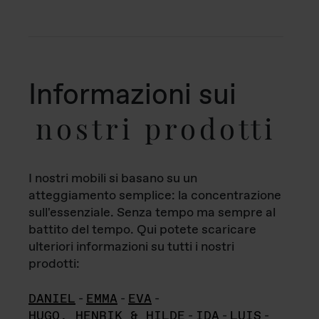
Informazioni sui
nostri prodotti
I nostri mobili si basano su un
atteggiamento semplice: la concentrazione
sull'essenziale. Senza tempo ma sempre al
battito del tempo. Qui potete scaricare
ulteriori informazioni su tutti i nostri
prodotti:
DANIEL
-
EMMA
-
EVA
-
HUGO, HENRIK & HILDE
-
IDA
-
LUIS
-