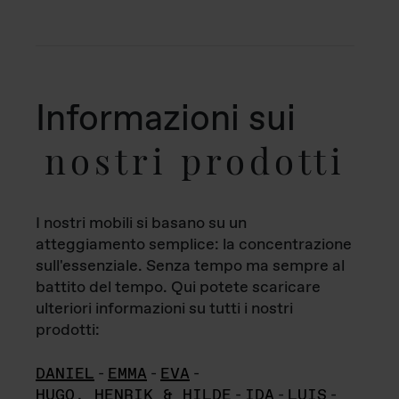
Informazioni sui
nostri prodotti
I nostri mobili si basano su un
atteggiamento semplice: la concentrazione
sull'essenziale. Senza tempo ma sempre al
battito del tempo. Qui potete scaricare
ulteriori informazioni su tutti i nostri
prodotti:
DANIEL
-
EMMA
-
EVA
-
HUGO, HENRIK & HILDE
-
IDA
-
LUIS
-