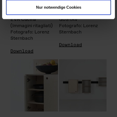
Nur notwendige Cookies
EVA Cucina
GUSTAV
(Immagini ritagliati)
Fotografo: Lorenz
Fotografo: Lorenz
Sternbach
Sternbach
Download
Download