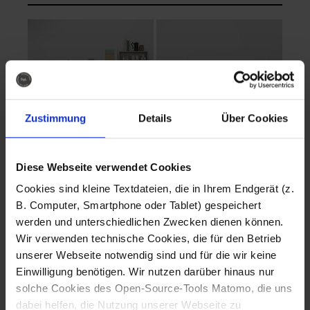
Zustimmung
Details
Über Cookies
Diese Webseite verwendet Cookies
EVA Cucina
EMMA + DANIEL
Cookies sind kleine Textdateien, die in Ihrem Endgerät (z.
Fotografo: Lorenz
Fotografo: Lorenz
B. Computer, Smartphone oder Tablet) gespeichert
Sternbach
Sternbach
werden und unterschiedlichen Zwecken dienen können.
Wir verwenden technische Cookies, die für den Betrieb
Download
Download
unserer Webseite notwendig sind und für die wir keine
Einwilligung benötigen. Wir nutzen darüber hinaus nur
solche Cookies des Open-Source-Tools Matomo, die uns
dabei helfen, die Nutzung unserer Webseite zu